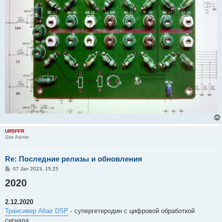
UR5FFR
Site Admin
Re: Последние релизы и обновления
P
07 Jan 2023, 15:25
o
2020
s
t
2.12.2020
Трансивер Altair DSP
- супергетеродин с цифровой обработкой
сигнала