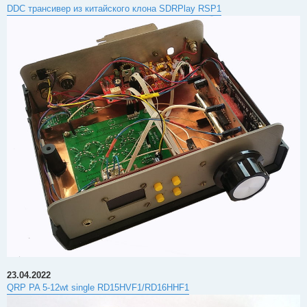
DDC трансивер из китайского клона SDRPlay RSP1
23.04.2022
QRP PA 5-12wt single RD15HVF1/RD16HHF1