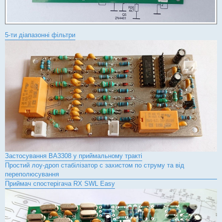
5-ти діапазонні фільтри
Застосування BA3308 у приймальному тракті
Простий лоу-дроп стабілізатор с захистом по струму та від
переполюсування
Приймач спостерігача RX SWL Easy