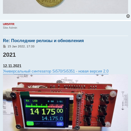
UR5FFR
Site Admin
Re: Последние релизы и обновления
P
15 Jan 2022, 17:33
o
2021
s
t
12.11.2021
Универсальный синтезатор Si570/Si5351 - новая версия 2.0