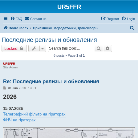
UR5FFR
FAQ
Contact us
Register
Login
S
Board index
Приемники, передатчики, трансиверы
e
Последние релизы и обновления
a
Search
Advanced sear
Locked
r
6 posts • Page
1
of
1
c
UR5FFR
h
Site Admin
Re: Последние релизы и обновления
P
01 Jun 2020, 13:01
o
2026
s
t
15.07.2026
Телеграфний фільтр на гіраторах
ФНЧ на гіраторах