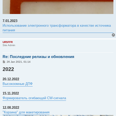
7.01.2023
Использование электронного трансформатора в качестве источника
питания
UR5FFR
Site Admin
Re: Последние релизы и обновления
P
26 Jan 2021, 01:14
o
2022
s
t
20.12.2022
Высокоомные ДПФ
15.11.2022
Формирователь огибающей CW-сигнала
12.08.2022
"Корзина" для макетирования