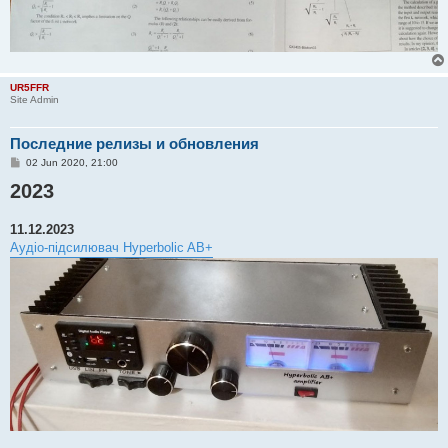
UR5FFR
Site Admin
Последние релизы и обновления
P
02 Jun 2020, 21:00
o
2023
s
t
11.12.2023
Аудіо-підсилювач Hyperbolic AB+