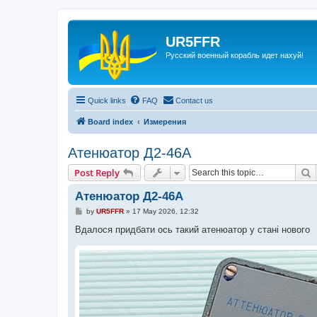
UR5FFR
Русский военный корабль идет нахуй!
Quick links
FAQ
Contact us
Board index
Измерения
Атенюатор Д2-46А
S
Post Reply
Атенюатор Д2-46А
P
by
UR5FFR
»
17 May 2026, 12:32
o
s
Вдалося придбати ось такий атенюатор у стані нового
t