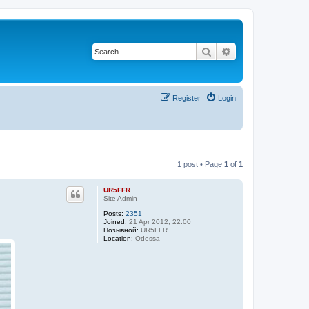
Search
Advanced search
Register
Login
1 post • Page
1
of
1
UR5FFR
Site Admin
Posts:
2351
Joined:
21 Apr 2012, 22:00
Позывной:
UR5FFR
Location:
Odessa