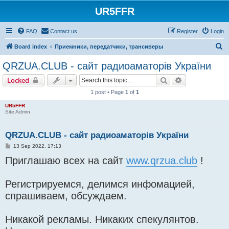
UR5FFR
FAQ
Contact us
Register
Login
S
Board index
Приемники, передатчики, трансиверы
e
QRZUA.CLUB - сайт радиоаматорів України
a
Search
Advanced sear
Locked
r
1 post • Page
1
of
1
c
UR5FFR
h
Site Admin
QRZUA.CLUB - сайт радиоаматорів України
P
13 Sep 2022, 17:13
o
Приглашаю всех на сайт
s
www.qrzua.club
!
t
Регистрируемся, делимся инфомацией,
спрашиваем, обсуждаем.
Никакой рекламы. Никаких спекулянтов.