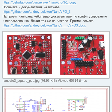
https://oshwlab.com/ban.relayer/nano-vfo-3-1_copy
Прошивка и документация на гитхабе
https://github.com/andrey-belokon/NanoVFO_3
На проект написана небольшая документация по конфигурированию
и использованию. Лежит так же на гитхабе. Прямая ссылка
https://github.com/andrey-belokon/NanoV ... oVFO3.docx
nanovfo3_square_pcb.jpg (76.93 KiB) Viewed 60514 times