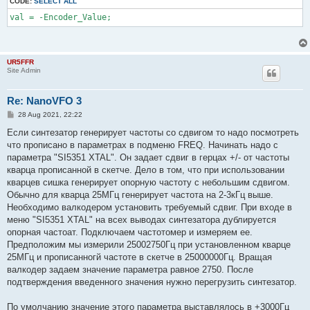
CODE:
SELECT ALL
val = -Encoder_Value;
UR5FFR
Site Admin
Re: NanoVFO 3
P
28 Aug 2021, 22:22
o
s
Если синтезатор генерирует частоты со сдвигом то надо посмотреть
t
что прописано в параметрах в подменю FREQ. Начинать надо с
параметра "SI5351 XTAL". Он задает сдвиг в герцах +/- от частоты
кварца прописанной в скетче. Дело в том, что при использовании
кварцев сишка генерирует опорную частоту с небольшим сдвигом.
Обычно для кварца 25МГц генерирует частота на 2-3кГц выше.
Необходимо валкодером установить требуемый сдвиг. При входе в
меню "SI5351 XTAL" на всех выводах синтезатора дублируется
опорная частоат. Подключаем частотомер и измеряем ее.
Предположим мы измерили 25002750Гц при установленном кварце
25МГц и прописанногй частоте в скетче в 25000000Гц. Вращая
валкодер задаем значение параметра равное 2750. После
подтверждения введенного значения нужно перегрузить синтезатор.
По умолчанию значение этого параметра выставлялось в +3000Гц