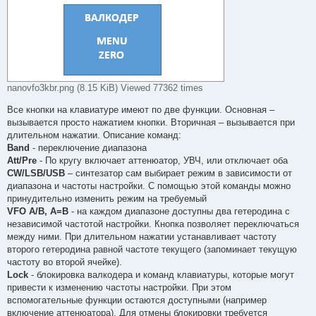
nanovfo3kbr.png (8.15 KiB) Viewed 77362 times
Все кнопки на клавиатуре имеют по две функции. Основная –
вызывается просто нажатием кнопки. Вторичная – вызывается при
длительном нажатии. Описание команд:
Band
- переключение диапазона
Att/Pre
- По кругу включает аттенюатор, УВЧ, или отключает оба
CW/LSB/USB
– синтезатор сам выбирает режим в зависимости от
диапазона и частоты настройки. С помощью этой команды можно
принудительно изменить режим на требуемый
VFO A/B, A=B
- на каждом диапазоне доступны два гетеродина с
независимой частотой настройки. Кнопка позволяет переключаться
между ними. При длительном нажатии устанавливает частоту
второго гетеродина равной частоте текущего (запоминает текущую
частоту во второй ячейке).
Lock
- блокировка валкодера и команд клавиатуры, которые могут
привести к изменению частоты настройки. При этом
вспомогательные функции остаются доступными (например
включение аттенюатора). Для отмены блокировки требуется