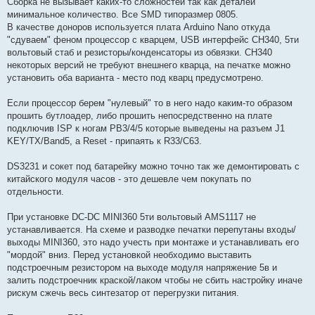
Сборка не вызывает каких-то сложностей так как деталей
минимальное количество. Все SMD типоразмер 0805.
В качестве доноров используется плата Arduino Nano откуда
"сдуваем" феном процессор с кварцем, USB интерфейс CH340, 5ти
вольтовый стаб и резисторы/конденсаторы из обвязки. CH340
некоторых версий не требуют внешнего кварца, на печатке можно
установить оба варианта - место под кварц предусмотрено.
Если процессор берем "нулевый" то в него надо каким-то образом
прошить бутлоадер, либо прошить непосредственно на плате
подключив ISP к ногам PB3/4/5 которые выведены на разъем J1
KEY/TX/Band5, а Reset - припаять к R33/C63.
DS3231 и сокет под батарейку можно точно так же демонтировать с
китайского модуля часов - это дешевле чем покупать по
отдельности.
При установке DC-DC MINI360 5ти вольтовый AMS1117 не
устанавливается. На схеме и разводке печатки перепутаны входы/
выходы MINI360, это надо учесть при монтаже и устанавливать его
"мордой" вниз. Перед установкой необходимо выставить
подстроечным резистором на выходе модуля напряжение 5в и
залить подстроечник краской/лаком чтобы не сбить настройку иначе
рискум сжечь весь синтезатор от перегрузки питания.