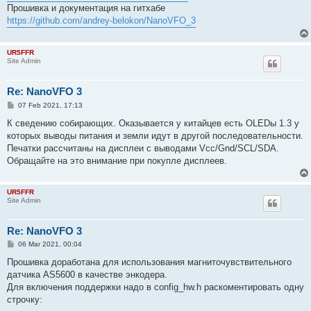
Прошивка и документация на гитхабе
https://github.com/andrey-belokon/NanoVFO_3
UR5FFR
Site Admin
Re: NanoVFO 3
P
07 Feb 2021, 17:13
o
s
К сведению собирающих. Оказывается у китайцев есть OLEDы 1.3 у
t
которых выводы питания и земли идут в другой последовательности.
Печатки рассчитаны на дисплеи с выводами Vcc/Gnd/SCL/SDA.
Обращайте на это внимание при покупле дисплеев.
UR5FFR
Site Admin
Re: NanoVFO 3
P
06 Mar 2021, 00:04
o
s
Прошивка доработана для использования магниточувствительного
t
датчика AS5600 в качестве энкодера.
Для включения поддержки надо в config_hw.h раскоментировать одну
строчку: