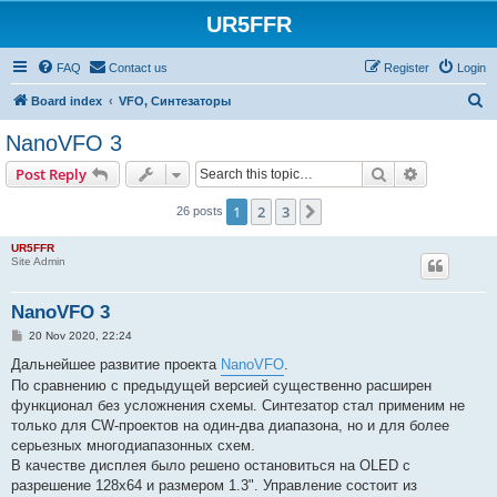
UR5FFR
FAQ
Contact us
Register
Login
S
Board index
VFO, Синтезаторы
e
NanoVFO 3
a
Search
Advanced s
Post Reply
r
c
1
2
3
Next
26 posts
h
UR5FFR
Site Admin
NanoVFO 3
P
20 Nov 2020, 22:24
o
s
Дальнейшее развитие проекта
NanoVFO
.
t
По сравнению с предыдущей версией существенно расширен
функционал без усложнения схемы. Синтезатор стал применим не
только для CW-проектов на один-два диапазона, но и для более
серьезных многодиапазонных схем.
В качестве дисплея было решено остановиться на OLED с
разрешение 128х64 и размером 1.3". Управление состоит из