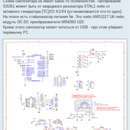
Схема синтезатора не имеет каких-то особенностей. Тактирование
SI5351 может быть от кварцевого резонатора XTAL1 либо от
активного генератора [TC]XO X1/X4 (устанавливается что-то одно).
На плате есть стабилизатор питания 5в. Это либо AMS1117 U6 либо
модуль DC-DC преобразователя MINI360 U20.
Кроме этого синтезатор может питаться от USB - при этом убирают
перемычку P1.