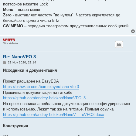
повторное нажатие Lock
Menu
– вызов меню
Zero
- выставляет частоту "по нулям". Частота округляется до
ближайшего целого числа kHz
CW MEMO
– передача телеграфом предустановленных сообщений.
UR5FFR
Site Admin
Re: NanoVFO 3
P
21 Nov 2020, 21:14
o
s
Исходники и документация
t
Проект расшарен на EasyEDA
https://oshwlab.com/ban.relayer/nano-vfo-3
Прошивка и документация на гитхабе
https://github.com/andrey-belokon/NanoVFO_3
На проект написана небольшая документация по конфигурированию
и использованию. Лежит так же на гитхабе. Прямая ссылка
https://github.com/andrey-belokon/NanoV ... oVFO3.docx
Конструкция