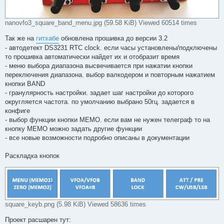
nanovfo3_square_band_menu.jpg (59.58 KiB) Viewed 60514 times
Так же на
гитхабе
обновлена прошивка до версии 3.2
- автодетект DS3231 RTC clock. если часы установлены/подключены
то прошивка автоматически найдет их и отобразит время
- меню выбора диапазона высвечивается при нажатии кнопки
переключения диапазона. выбор валкодером и повторным нажатием
кнопки BAND
- гранулярность настройки. задает шаг настройки до которого
округляется частота. по умолчанию выбрано 50гц. задается в
конфиге
- выбор функции кнопки MEMO. если вам не нужен телеграф то на
кнопку MEMO можно задать другие функции
- все новые возможности подробно описаны в документации
Раскладка кнопок
square_keyb.png (5.98 KiB) Viewed 58636 times
Проект расшарен тут: