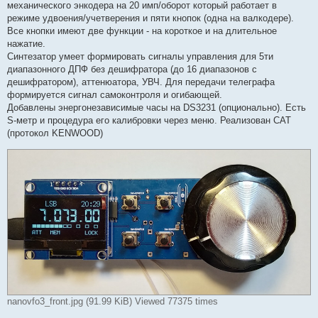
механического энкодера на 20 имп/оборот который работает в
режиме удвоения/учетверения и пяти кнопок (одна на валкодере).
Все кнопки имеют две функции - на короткое и на длительное
нажатие.
Синтезатор умеет формировать сигналы управления для 5ти
диапазонного ДПФ без дешифратора (до 16 диапазонов с
дешифратором), аттенюатора, УВЧ. Для передачи телеграфа
формируется сигнал самоконтроля и огибающей.
Добавлены энергонезависимые часы на DS3231 (опционально). Есть
S-метр и процедура его калибровки через меню. Реализован CAT
(протокол KENWOOD)
nanovfo3_front.jpg (91.99 KiB) Viewed 77375 times