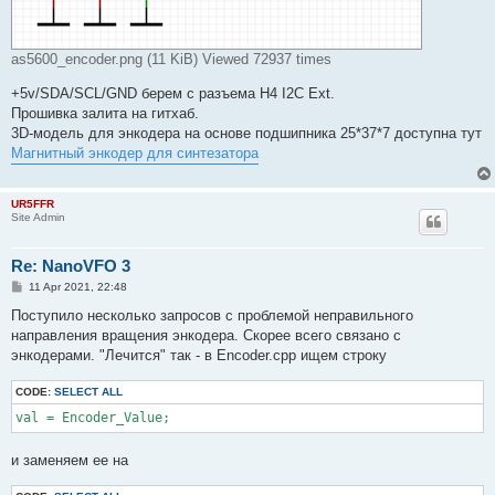
as5600_encoder.png (11 KiB) Viewed 72937 times
+5v/SDA/SCL/GND берем с разъема H4 I2C Ext.
Прошивка залита на гитхаб.
3D-модель для энкодера на основе подшипника 25*37*7 доступна тут
Магнитный энкодер для синтезатора
UR5FFR
Site Admin
Re: NanoVFO 3
P
11 Apr 2021, 22:48
o
s
Поступило несколько запросов с проблемой неправильного
t
направления вращения энкодера. Скорее всего связано с
энкодерами. "Лечится" так - в Encoder.cpp ищем строку
CODE:
SELECT ALL
val = Encoder_Value;
и заменяем ее на