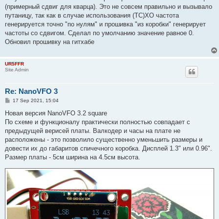
(примерный сдвиг для кварца). Это не совсем правильно и вызывало
путаницу, так как в случае использования (TC)XO частота
генерируется точно "по нулям" и прошивка "из коробки" генерирует
частоты со сдвигом. Сделал по умолчанию значение равное 0.
Обновил прошивку на гитхабе
UR5FFR
Site Admin
Re: NanoVFO 3
P
17 Sep 2021, 15:04
o
s
Новая версия NanoVFO 3.2 square
t
По схеме и функционалу практически полностью совпадает с
предыдущей верисей платы. Валкодер и часы на плате не
расположены - это позволило существенно уменьшить размеры и
довести их до габаритов спичечного коробка. Дисплей 1.3" или 0.96".
Размер платы - 5см ширина на 4.5см высота.