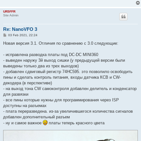
UR5FFR
Site Admin
Re: NanoVFO 3
P
03 Feb 2021, 22:24
o
s
Новая версия 3.1. Отличия по сравнению с 3.0 следующие:
t
- исправлена разводка платы под DC-DC MINI360
- выведен наружу 3й выход сишки (у предыдущей версии были
выведены только два из трех выходов)
- добавлен сдвиговый регистр 74HC595. это позволило освободить
пины и сделать контроль питания, входы датчика КСВ и CW-
декодера (в перспективе)
- на выход тона CW самоконтроля добавлен делитель и конденсатор
для развязки
- все пины которые нужны для программирования через ISP
доступны на разъемах
- плата переразведена. из-за увеличившегося количества сигналов
добавлен дополнительный разъем
- ну и самое важное
платы теперь красного цвета