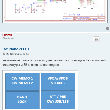
UR5FFR
Site Admin
Re: NanoVFO 3
P
20 Nov 2020, 23:58
o
s
Управление синтезатором осуществляется с помощью 4х кнопочной
t
клавиатуры и 5й кнопки на валкодере