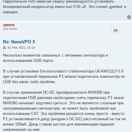
Параллельно R20 навесом сверху рекомендуется установить
блокировочный конденсатор емкостью 0.01 uF. Это снизит дребезг и
наводки.
UR5FFR
Site Admin
Re: NanoVFO 3
P
01 Feb 2021, 23:14
o
s
Несколько моментов связанных с питанием синтезатора и
t
использованием USB порта.
В случае установки 5ти вольтового стабилизатора U6 AMS1117-5.0
при установленной перемычке P1 можно подключать компьютер по
USB без каких либо проблем.
В случае применения DC-DC преобразователя MINI360 при
подключении USB разъема необходимо снять перемычку P1 иначе
MINI360 начинает ощутимо греться. Это не является сложным при
программировании синтезатора, но может быть проблемой при
использовании CAT. Эта проблема решается очень просто - вместо
P1 устанавливается диод (анодом к DC-DC) рассчитанный на ток не
менее 100мА. Диод ставим шоттки для минимизации падения
напряженния на нем.