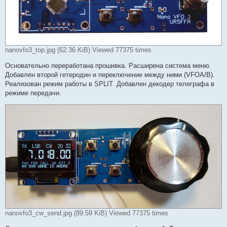
nanovfo3_top.jpg (62.36 KiB) Viewed 77375 times
Основательно переработана прошивка. Расширена система меню.
Добавлен второй гетеродин и переключение между ними (VFOA/B).
Реализован режим работы в SPLIT. Добавлен декодер телеграфа в
режиме передачи.
nanovfo3_cw_send.jpg (89.59 KiB) Viewed 77375 times