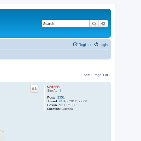
Search
Advanced search
Register
Login
1 post • Page
1
of
1
UR5FFR
Site Admin
Posts:
2351
Joined:
21 Apr 2012, 22:00
Позывной:
UR5FFR
Location:
Odessa