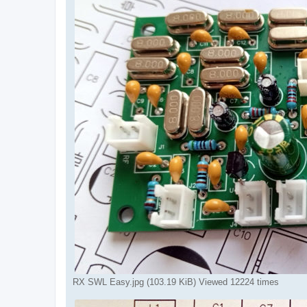
RX SWL Easy.jpg (103.19 KiB) Viewed 12224 times