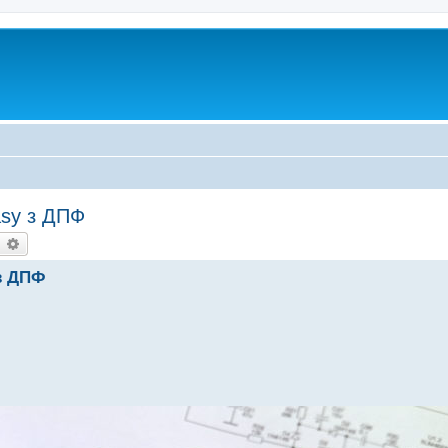
sy з ДПФ
earch
Advanced search
з ДПФ