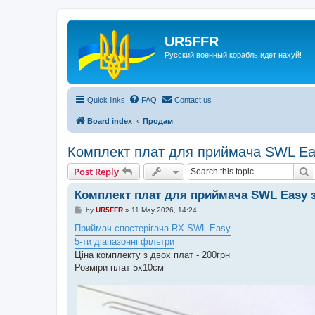
UR5FFR
Русский военный корабль идет нахуй!
Quick links
FAQ
Contact us
Board index
Продам
Комплект плат для приймача SWL Ea
S
Post Reply
Комплект плат для приймача SWL Easy 
P
by
UR5FFR
»
11 May 2026, 14:24
o
s
Приймач спостерігача RX SWL Easy
t
5-ти діапазонні фільтри
Ціна комплекту з двох плат - 200грн
Розміри плат 5х10см