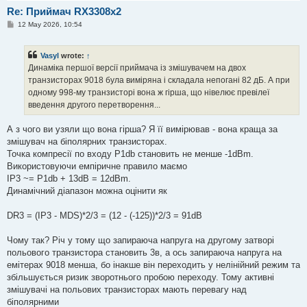
Re: Приймач RX3308x2
P
12 May 2026, 10:54
o
s
t
Vasyl
wrote:
↑
Динаміка першої версії приймача із змішувачем на двох
транзисторах 9018 була виміряна і складала непогані 82 дБ. А при
одному 998-му транзисторі вона ж гірша, що нівелює превілеї
введення другого перетворення...
А з чого ви узяли що вона гірша? Я її вимірював - вона краща за
змішувач на біполярних транзисторах.
Точка компресії по входу P1db становить не менше -1dBm.
Використовуючи емпіричне правило маємо
IP3 ~= P1db + 13dB = 12dBm.
Динамічний діапазон можна оцінити як
DR3 = (IP3 - MDS)*2/3 = (12 - (-125))*2/3 = 91dB
Чому так? Річ у тому що запираюча напруга на другому затворі
польового транзистора становить 3в, а ось запираюча напруга на
емітерах 9018 менша, бо інакше він переходить у нелінійний режим та
збільшується ризик зворотнього пробою переходу. Тому активні
змішувачі на польових транзисторах мають перевагу над
біполярними