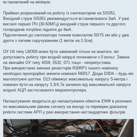
встановлений на мінімум.
Приймач розрахований на роботу із синтезатором на SI5351.
Вихідний струм SI5351 рекомендується встановлювати 2мА. У разі
високої першої ПЧ (30-50МГц) вихідний струм першого та другого
гетеродинів потрібно підняти до 8мА.
Підключення до синтезатора тонким коаксіалом 50/75 ом або у два
дроти з легким скручуванням (1 виток на 2-3см).
ОУ U4 типу LM358 може бути замінений тільки на аналоги, які
допускають роботу при вхідній напрузі починаючи з 0 вольт. Заміна
на звичайні ОУ типу 4558, 5532, 071 тощо - неприпустима.
При використанні змінних резисторів R30RP1 іншого номіналу
необхідно пропорційно змінити номіналі R6R17. Діоди D3D4 – будь-які
малопотужні шоттки. D13 обмежує максимальну напругу S-метра і
повинен бути на напругу 3,3/4,7в залежно від максимальної напруги
вхідної АЦП застосованого мікроконтролера.
Налаштування зводиться до налаштування обмоток ЕМФ в резонанс
по максимальним рівнем сигналу на виході та перевірки діапазону
роботи системи АРП у разі використання нестандартних фільтрів.