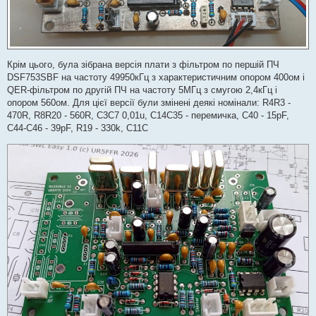
Крім цього, була зібрана версія плати з фільтром по першій ПЧ
DSF753SBF на частоту 49950кГц з характеристичним опором 400ом і
QER-фільтром по другій ПЧ на частоту 5МГц з смугою 2,4кГц і
опором 560ом. Для цієї версії були змінені деякі номінали: R4R3 -
470R, R8R20 - 560R, C3C7 0,01u, C14C35 - перемичка, C40 - 15pF,
C44-C46 - 39pF, R19 - 330k, C11C