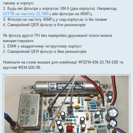
такому ж корпусі
2. Будь-які фільтри у корпусах UM-5 (два корпуси). Наприклад
21T7B на частоту 21,7МГц
або фільтри на 45МГц
3. Фільтри на частоту 45МГц у смд-корпусах із 6ю пінами
4. Саморобний QER фільтр із 6ти резонаторів
Як фільтр другої ПЧ без переробки друкованої плати можна
використовувати
1. ЕМФ у квадратному чи круглому корпусі
2. Саморобний QER фільтр із 8ми резонаторів
Номінали на схемі вказані для комбінації ФП2П4-436-10,7М-15В та
круглий ФЕМ-500-3В.