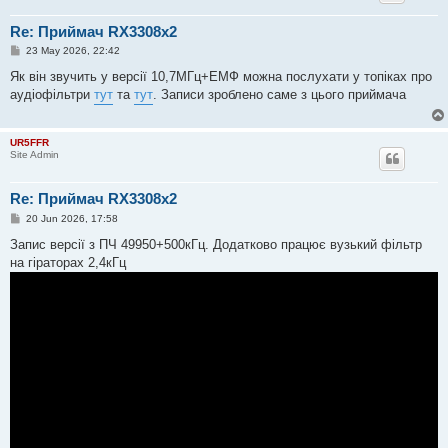
Re: Приймач RX3308x2
P
23 May 2026, 22:42
o
s
Як він звучить у версії 10,7МГц+ЕМФ можна послухати у топіках про
t
аудіофільтри
тут
та
тут
. Записи зроблено саме з цього приймача
UR5FFR
Site Admin
Re: Приймач RX3308x2
P
20 Jun 2026, 17:58
o
s
Запис версії з ПЧ 49950+500кГц. Додатково працює вузький фільтр
t
на гіраторах 2,4кГц