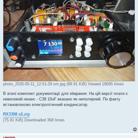
photo_2026-05-11_12-51-29 sm.jpg (99.91 KiB) Viewed 18695 times
В атачі комплект документації для збирання. На цій версії плати є
невеликий нюанс - С38 10uF вказано як неполярний. По факту
встановлюємо електролітичний конденсатор.
RX3308 x2.zip
(75.91 KiB) Downloaded 368 times
UR5FFR