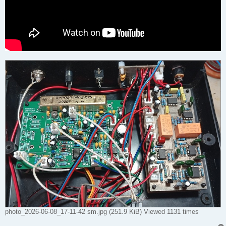
photo_2026-06-08_17-11-42 sm.jpg (251.9 KiB) Viewed 1131 times