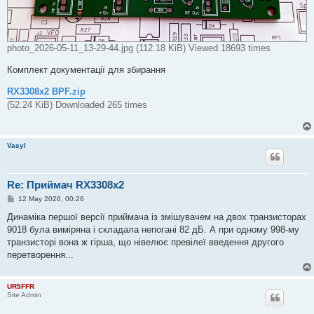
photo_2026-05-11_13-29-44.jpg (112.18 KiB) Viewed 18693 times
Комплект документації для збирання
RX3308x2 BPF.zip
(52.24 KiB) Downloaded 265 times
Vasyl
Re: Приймач RX3308x2
P
12 May 2026, 00:26
o
s
Динаміка першої версії приймача із змішувачем на двох транзисторах
t
9018 була виміряна і складала непогані 82 дБ. А при одному 998-му
транзисторі вона ж гірша, що нівелює превілеї введення другого
перетворення...
UR5FFR
Site Admin