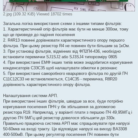
2.jpg (109.32 KiB) Viewed 18702 times
Загальна логіка використання схеми з іншими типами фільтрів:
1. Характеристичний опір фільтрів має бути не менше 300ом, тому
що це призведе до падіння посилення
2. R4R13 повинні дорівнювати характеристичного опору першого
фільтра. При цьому резистор R4 не повинен бути більшим за 1кОм.
3. При установці фільтрів, відмінних від ФП2П4-436, необхідно
встановити перемички SJ1SJ2 або SJ3SJ4 типорозміру 0805
4. При використанні ЕМФ інших типів може знадобитися коригування
конденсаторів C33C35 щоб налаштувати обмотки в резонанс
5. При використанні саморобного кварцового фільтра по другій ПЧ
C11C12C33 не встановлюються, C14C35 - перемичка, R8R20
дорівнюють характеристичного опору фільтра.
Налаштування системи АРП.
При використанні інших фільтрів, швидше за все, буде потрібно
коригування посилення ПНЧ у бік збільшення за допомогою
резистора R19. Наприклад, у варіанті плати з першою ПЧ 49,95МГц і
другою ПЧ 5МГц цей резистор довелося збільшити до 330к.
Правильно працююча система АРП ​​має спрацьовувати при напрузі
50-60мкв на вході тракту. Це відповідає напрузі на виході BA3308
400-500мВ. При цьому регулятор посилення ПЧ повинен бути