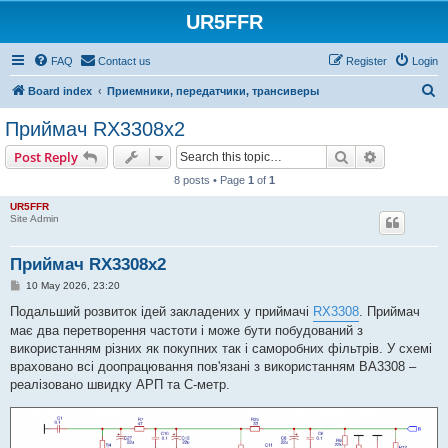
UR5FFR
FAQ
Contact us
Register
Login
S
Board index
Приемники, передатчики, трансиверы
e
Приймач RX3308x2
a
Search
Advanced s
Post Reply
r
8 posts • Page
1
of
1
c
UR5FFR
h
Site Admin
Приймач RX3308x2
P
10 May 2026, 23:20
o
s
Подальший розвиток ідей закладених у приймачі
RX3308
. Приймач
t
має два перетворення частоти і може бути побудований з
використанням різних як покупних так і саморобних фільтрів. У схемі
враховано всі доопрацювання пов'язані з використанням BA3308 –
реалізовано швидку АРП та С-метр.