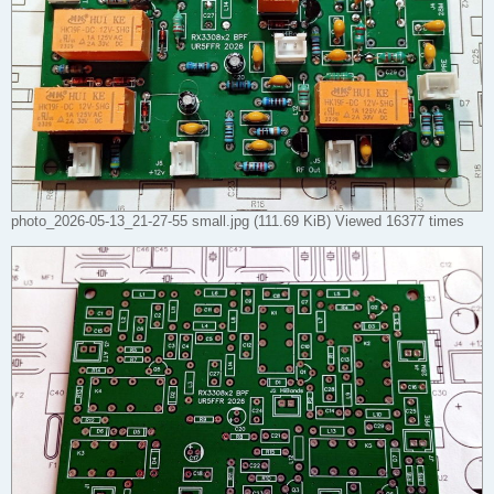
photo_2026-05-13_21-27-55 small.jpg (111.69 KiB) Viewed 16377 times