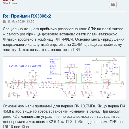
Site Admin
Re: Приймач RX3308x2
P
11 May 2026, 13:26
o
s
Спеціально до цього приймача розроблено блок ДПФ на платі такого
t
ж самого розміру - це дозволяє встановлювати плати етажеркою.
Фільтри зроблено з комбінації ФНЧ-ФВЧ. Основна мета - придушення
дзеркального каналу який відстоїть на 21,4МГц вище за приймаєму
частоту. Також на платі є атенюатор та ПВЧ.
Основні номінали приведені для першої ПЧ 10,7МГц. Якщо перша ПЧ
45МГц або вище то треба встановити номінали в рамці. При цьому
реле К2 з ланцюгами управління не встановлюється та ставляться
дві перемички між пінами К2 6-4 та 11-3. Тобто підключаємо ФНЧ на
L9L10 постійно.