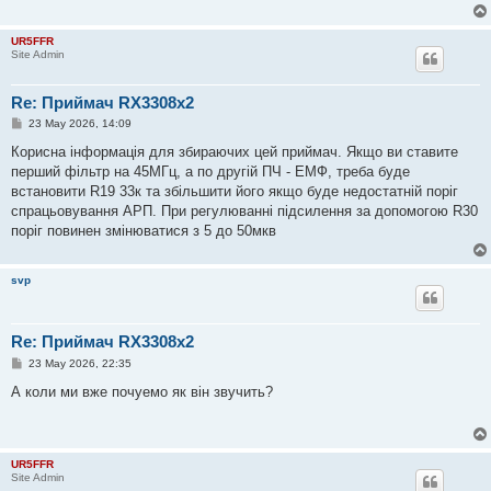
UR5FFR
Site Admin
Re: Приймач RX3308x2
P
23 May 2026, 14:09
o
s
Корисна інформація для збираючих цей приймач. Якщо ви ставите
t
перший фільтр на 45МГц, а по другій ПЧ - ЕМФ, треба буде
встановити R19 33к та збільшити його якщо буде недостатній поріг
спрацьовування АРП. При регулюванні підсилення за допомогою R30
поріг повинен змінюватися з 5 до 50мкв
svp
Re: Приймач RX3308x2
P
23 May 2026, 22:35
o
s
А коли ми вже почуемо як він звучить?
t
UR5FFR
Site Admin