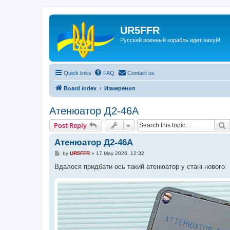
UR5FFR
Русский военный корабль идет нахуй!
Quick links
FAQ
Contact us
Board index
Измерения
Атенюатор Д2-46А
S
Post Reply
Атенюатор Д2-46А
P
by
UR5FFR
»
17 May 2026, 12:32
o
s
Вдалося придбати ось такий атенюатор у стані нового
t