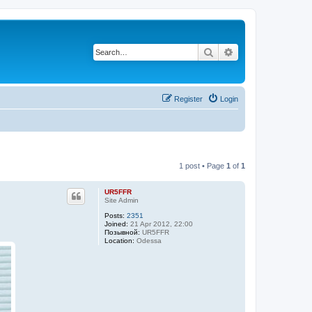
Search
Advanced search
Register
Login
1 post • Page
1
of
1
UR5FFR
Site Admin
Posts:
2351
Joined:
21 Apr 2012, 22:00
Позывной:
UR5FFR
Location:
Odessa