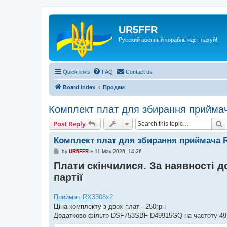
UR5FFR
Русский военный корабль идет нахуй!
Quick links
FAQ
Contact us
Board index
Продам
Комплект плат для збирання прийма
S
Post Reply
Комплект плат для збирання приймача 
P
by
UR5FFR
»
11 May 2026, 14:26
o
Плати скінчилися. За наявності д
s
t
партії
Приймач RX3308x2
Ціна комплекту з двох плат - 250грн
Додатково фільтр DSF753SBF D49915GQ на частоту 49,