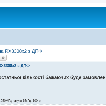
ча RX3308x2 з ДПФ
earch
Advanced search
RX3308x2 з ДПФ
остатньої кількості бажаючих буде замовлен
950МГц, смуга 15кГц. 100грн