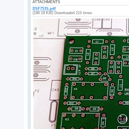
ATTACHMENTS
DSF753S.pdf
(196.19 KiB) Downloaded 215 times