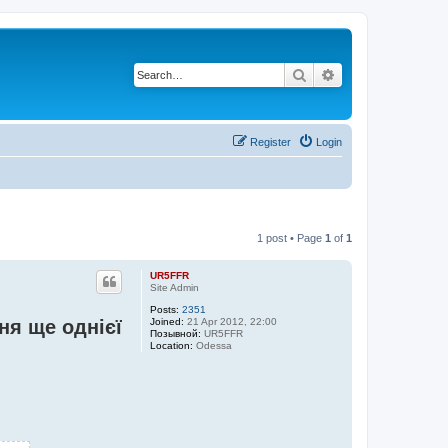
Search
Advanced search
Register
Login
1 post • Page
1
of
1
UR5FFR
Site Admin
Posts:
2351
Joined:
21 Apr 2012, 22:00
ня ще однієї
Позывной:
UR5FFR
Location:
Odessa