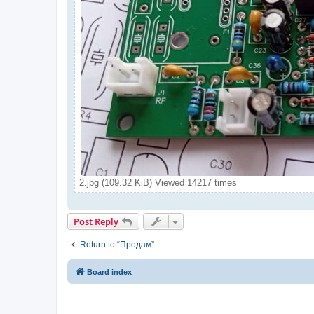
2.jpg (109.32 KiB) Viewed 14217 times
Post Reply
Return to “Продам”
Board index