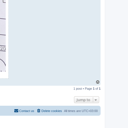
T
o
1 post • Page
1
of
1
p
Jump to
Contact us
Delete cookies
All times are
UTC+03:00