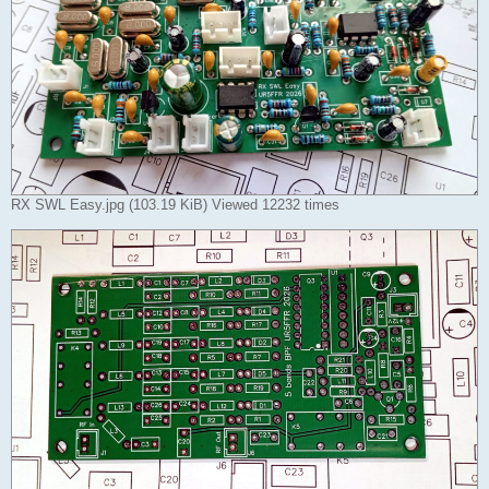
RX SWL Easy.jpg (103.19 KiB) Viewed 12232 times