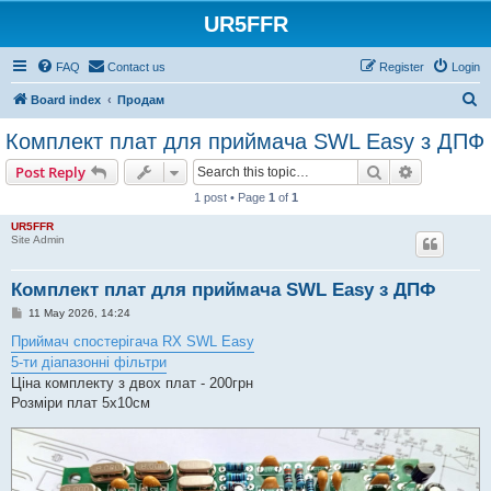
UR5FFR
FAQ
Contact us
Register
Login
S
Board index
Продам
e
Комплект плат для приймача SWL Easy з ДПФ
a
Search
Advanced s
Post Reply
r
1 post • Page
1
of
1
c
UR5FFR
h
Site Admin
Комплект плат для приймача SWL Easy з ДПФ
P
11 May 2026, 14:24
o
s
Приймач спостерігача RX SWL Easy
t
5-ти діапазонні фільтри
Ціна комплекту з двох плат - 200грн
Розміри плат 5х10см