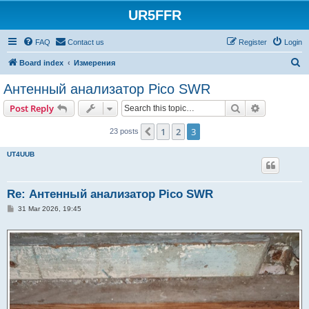
UR5FFR
FAQ
Contact us
Register
Login
S
Board index
Измерения
e
Антенный анализатор Pico SWR
a
Search
Advanced s
Post Reply
r
c
1
2
3
Previous
23 posts
h
UT4UUB
Re: Антенный анализатор Pico SWR
P
31 Mar 2026, 19:45
o
s
t