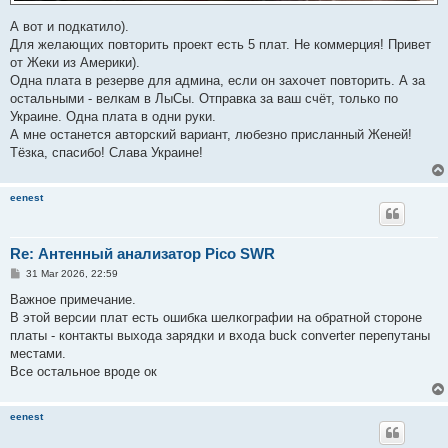
А вот и подкатило).
Для желающих повторить проект есть 5 плат. Не коммерция! Привет
от Жеки из Америки).
Одна плата в резерве для админа, если он захочет повторить. А за
остальными - велкам в ЛыСы. Отправка за ваш счёт, только по
Украине. Одна плата в одни руки.
А мне останется авторский вариант, любезно присланный Женей!
Тёзка, спасибо! Слава Украине!
eenest
Re: Антенный анализатор Pico SWR
P
31 Mar 2026, 22:59
o
s
Важное примечание.
t
В этой версии плат есть ошибка шелкографии на обратной стороне
платы - контакты выхода зарядки и входа buck converter перепутаны
местами.
Все остальное вроде ок
eenest