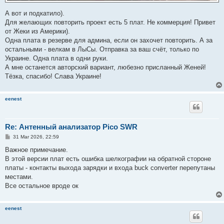
А вот и подкатило).
Для желающих повторить проект есть 5 плат. Не коммерция! Привет
от Жеки из Америки).
Одна плата в резерве для админа, если он захочет повторить. А за
остальными - велкам в ЛыСы. Отправка за ваш счёт, только по
Украине. Одна плата в одни руки.
А мне останется авторский вариант, любезно присланный Женей!
Тёзка, спасибо! Слава Украине!
eenest
Re: Антенный анализатор Pico SWR
P
31 Mar 2026, 22:59
o
s
Важное примечание.
t
В этой версии плат есть ошибка шелкографии на обратной стороне
платы - контакты выхода зарядки и входа buck converter перепутаны
местами.
Все остальное вроде ок
eenest