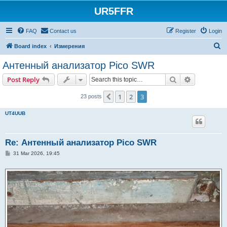
UR5FFR
FAQ
Contact us
Register
Login
S
Board index
Измерения
e
Антенный анализатор Pico SWR
a
Search
Advanced s
Post Reply
r
c
1
2
3
Previous
23 posts
h
UT4UUB
Re: Антенный анализатор Pico SWR
P
31 Mar 2026, 19:45
o
s
t