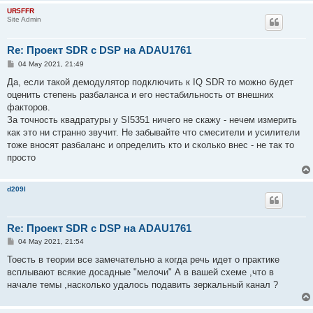
UR5FFR
Site Admin
Re: Проект SDR с DSP на ADAU1761
P
04 May 2021, 21:49
o
s
Да, если такой демодулятор подключить к IQ SDR то можно будет
t
оценить степень разбаланса и его нестабильность от внешних
факторов.
За точность квадратуры у SI5351 ничего не скажу - нечем измерить
как это ни странно звучит. Не забывайте что смесители и усилители
тоже вносят разбаланс и определить кто и сколько внес - не так то
просто
d209l
Re: Проект SDR с DSP на ADAU1761
P
04 May 2021, 21:54
o
s
Тоесть в теории все замечательно а когда речь идет о практике
t
всплывают всякие досадные "мелочи" А в вашей схеме ,что в
начале темы ,насколько удалось подавить зеркальный канал ?