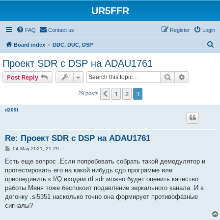
UR5FFR
FAQ
Contact us
Register
Login
S
Board index
DDC, DUC, DSP
e
Проект SDR с DSP на ADAU1761
a
Search
Advanced s
Post Reply
r
c
1
2
3
Previous
29 posts
h
d209l
Re: Проект SDR с DSP на ADAU1761
P
04 May 2021, 21:29
o
s
Есть еще вопрос .Если попробовать собрать такой демодулятор и
t
протестировать его на какой нибудь сдр программе или
присоединить к I/Q входам rtl sdr можно будет оценить качество
работы.Меня тоже беспокоит подавление зеркального канала .И в
догонку .si5351 насколько точно она формирует противофазные
сигналы?