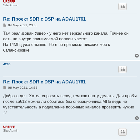
UR5FFR
Site Admin
Re: Проект SDR с DSP на ADAU1761
P
04 May 2021, 23:05
o
s
Там реализован Уивер - у него нет зеркального канала. Точнее он
t
есть но внутри принимаемой полосы частот.
На 14МГц уже слышно. Но я не принимал никаких мер к
балансировке
d209l
Re: Проект SDR с DSP на ADAU1761
P
06 May 2021, 14:35
o
s
Доброго дня .Хотел спросить перед тем как плату делать .Для пробы
t
после sa612 можно ли обойтись без операционника.МНе ведь не
чувствительность а подавление побочных каналов проверить нужно
.?
UR5FFR
Site Admin