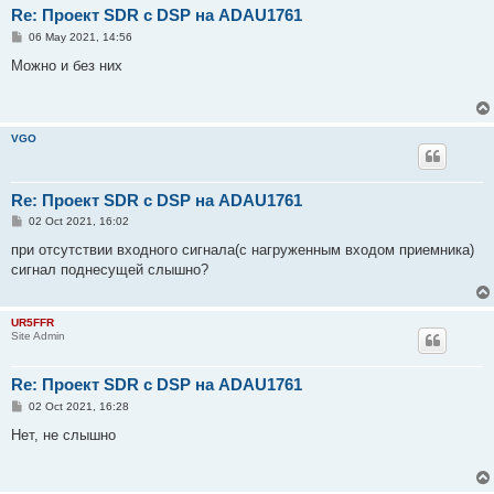
Re: Проект SDR с DSP на ADAU1761
P
06 May 2021, 14:56
o
s
Можно и без них
t
VGO
Re: Проект SDR с DSP на ADAU1761
P
02 Oct 2021, 16:02
o
s
при отсутствии входного сигнала(с нагруженным входом приемника)
t
сигнал поднесущей слышно?
UR5FFR
Site Admin
Re: Проект SDR с DSP на ADAU1761
P
02 Oct 2021, 16:28
o
s
Нет, не слышно
t