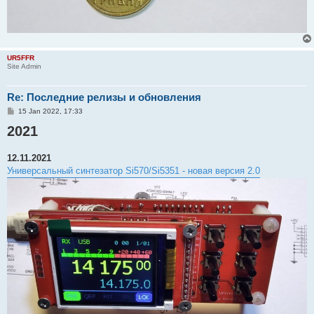
UR5FFR
Site Admin
Re: Последние релизы и обновления
P
15 Jan 2022, 17:33
o
2021
s
t
12.11.2021
Универсальный синтезатор Si570/Si5351 - новая версия 2.0