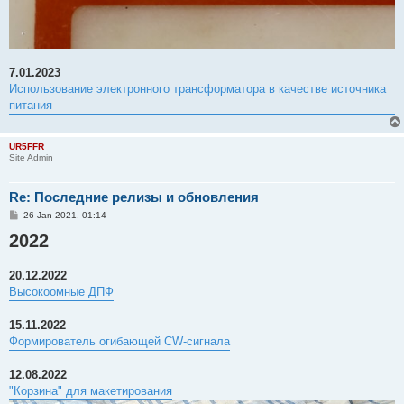
7.01.2023
Использование электронного трансформатора в качестве источника
питания
UR5FFR
Site Admin
Re: Последние релизы и обновления
P
26 Jan 2021, 01:14
o
2022
s
t
20.12.2022
Высокоомные ДПФ
15.11.2022
Формирователь огибающей CW-сигнала
12.08.2022
"Корзина" для макетирования