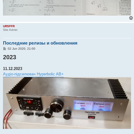
UR5FFR
Site Admin
Последние релизы и обновления
P
02 Jun 2020, 21:00
o
2023
s
t
11.12.2023
Аудіо-підсилювач Hyperbolic AB+