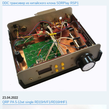
DDC трансивер из китайского клона SDRPlay RSP1
23.04.2022
QRP PA 5-12wt single RD15HVF1/RD16HHF1