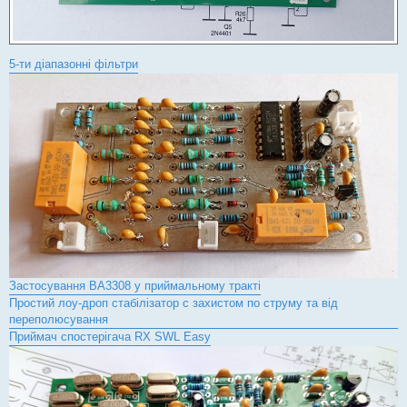
5-ти діапазонні фільтри
Застосування BA3308 у приймальному тракті
Простий лоу-дроп стабілізатор с захистом по струму та від
переполюсування
Приймач спостерігача RX SWL Easy