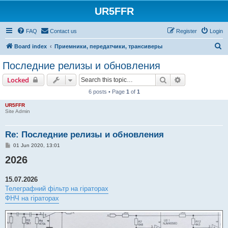
UR5FFR
FAQ
Contact us
Register
Login
S
Board index
Приемники, передатчики, трансиверы
e
Последние релизы и обновления
a
Search
Advanced sear
Locked
r
6 posts • Page
1
of
1
c
UR5FFR
h
Site Admin
Re: Последние релизы и обновления
P
01 Jun 2020, 13:01
o
2026
s
t
15.07.2026
Телеграфний фільтр на гіраторах
ФНЧ на гіраторах