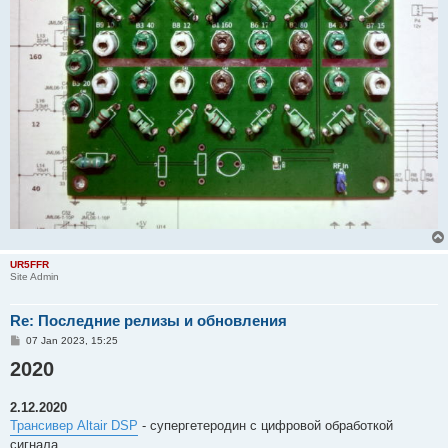
UR5FFR
Site Admin
Re: Последние релизы и обновления
P
07 Jan 2023, 15:25
o
2020
s
t
2.12.2020
Трансивер Altair DSP
- супергетеродин с цифровой обработкой
сигнала