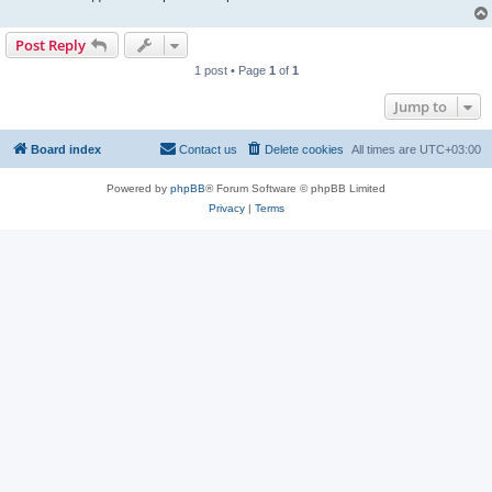
Post Reply
1 post • Page
1
of
1
Jump to
Board index
Contact us
Delete cookies
All times are
UTC+03:00
Powered by
phpBB
® Forum Software © phpBB Limited
Privacy
|
Terms