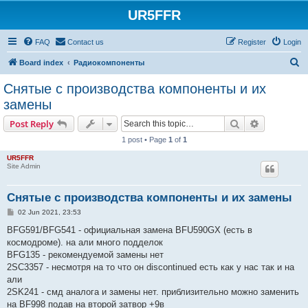
UR5FFR
FAQ
Contact us
Register
Login
S
Board index
Радиокомпоненты
e
Снятые с производства компоненты и их
a
замены
r
Search
Advanced s
Post Reply
c
1 post • Page
1
of
1
h
UR5FFR
Site Admin
Снятые с производства компоненты и их замены
P
02 Jun 2021, 23:53
o
s
BFG591/BFG541 - официальная замена BFU590GX (есть в
t
космодроме). на али много подделок
BFG135 - рекомендуемой замены нет
2SC3357 - несмотря на то что он discontinued есть как у нас так и на
али
2SK241 - смд аналога и замены нет. приблизительно можно заменить
на BF998 подав на второй затвор +9в