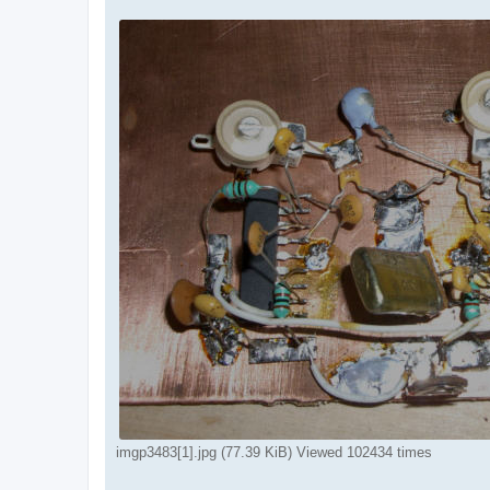
imgp3483[1].jpg (77.39 KiB) Viewed 102434 times