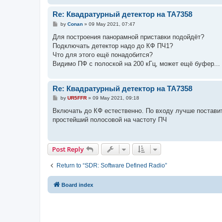
Re: Квадратурный детектор на TA7358
P
by
Conan
»
09 May 2021, 07:47
o
s
Для построения панорамной приставки подойдёт?
t
Подключать детектор надо до КФ ПЧ1?
Что для этого ещё понадобится?
Видимо ПФ с полоской на 200 кГц, может ещё буфер...
Re: Квадратурный детектор на TA7358
P
by
UR5FFR
»
09 May 2021, 09:18
o
s
Включать до КФ естественно. По входу лучше поставит
t
простейший полосовой на частоту ПЧ
Post Reply
Return to “SDR: Software Defined Radio”
Board index