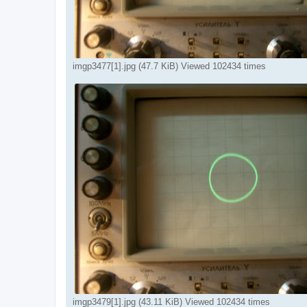
imgp3477[1].jpg (47.7 KiB) Viewed 102434 times
imgp3479[1].jpg (43.11 KiB) Viewed 102434 times