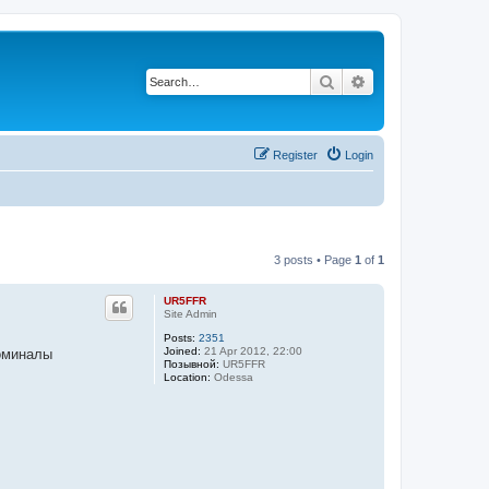
Search
Advanced search
Register
Login
3 posts • Page
1
of
1
UR5FFR
Site Admin
Posts:
2351
Joined:
21 Apr 2012, 22:00
номиналы
Позывной:
UR5FFR
Location:
Odessa