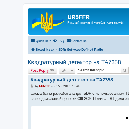
UR5FFR
Русский военный корабль идет нахуй!
Quick links
FAQ
Contact us
Board index
SDR: Software Defined Radio
Квадратурный детектор на TA7358
S
Post Reply
Квадратурный детектор на TA7358
P
by
UR5FFR
»
22 Apr 2012, 16:43
o
s
Схема была разработана для SDR с использованием ТВ
t
фазосдвигающей цепочки C8L2C9. Номинал R1 должен 