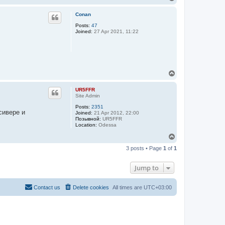
o
p
Conan
Posts:
47
Joined:
27 Apr 2021, 11:22
T
o
p
UR5FFR
Site Admin
Posts:
2351
сивере и
Joined:
21 Apr 2012, 22:00
Позывной:
UR5FFR
Location:
Odessa
T
o
3 posts • Page
1
of
1
p
Jump to
Contact us
Delete cookies
All times are
UTC+03:00