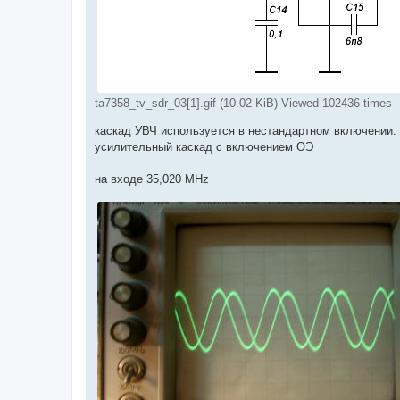
ta7358_tv_sdr_03[1].gif (10.02 KiB) Viewed 102436 times
каскад УВЧ используется в нестандартном включении. у
усилительный каскад с включением ОЭ
на входе 35,020 MHz