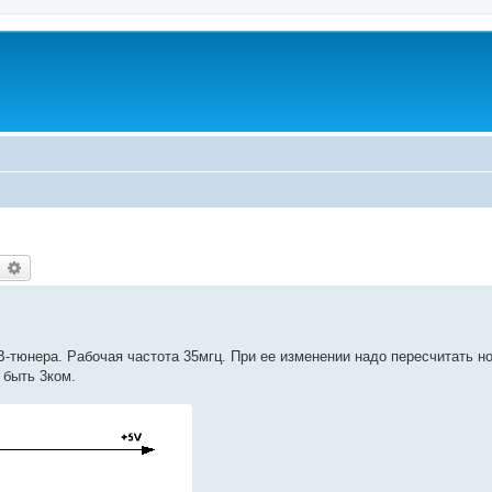
earch
Advanced search
-тюнера. Рабочая частота 35мгц. При ее изменении надо пересчитать 
быть 3ком.