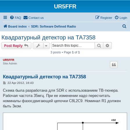
UR5FFR
FAQ
Contact us
Register
Login
S
Board index
SDR: Software Defined Radio
e
Квадратурный детектор на TA7358
a
Search
Advanced s
Post Reply
r
3 posts • Page
1
of
1
c
UR5FFR
h
Site Admin
Квадратурный детектор на TA7358
P
22 Apr 2012, 16:43
o
s
Схема была разработана для SDR с использованием ТВ-тюнера.
t
Рабочая частота 35мгц. При ее изменении надо пересчитать
номиналы фазосдвигающей цепочки C8L2C9. Номинал R1 должен
быть 3ком.