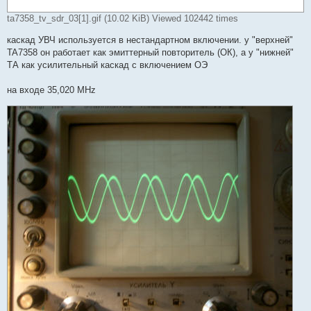
ta7358_tv_sdr_03[1].gif (10.02 KiB) Viewed 102442 times
каскад УВЧ используется в нестандартном включении. у "верхней"
TA7358 он работает как эмиттерный повторитель (ОК), а у "нижней"
ТА как усилительный каскад с включением ОЭ
на входе 35,020 MHz