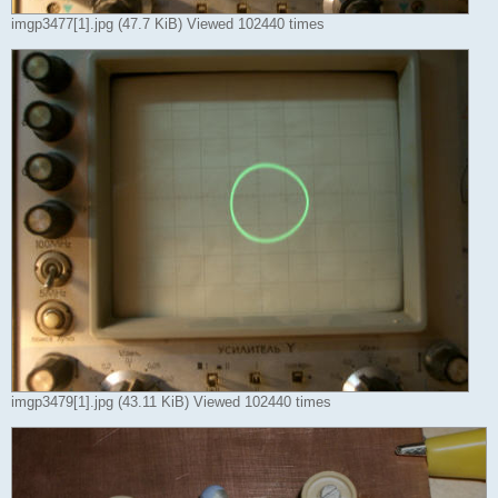
imgp3477[1].jpg (47.7 KiB) Viewed 102440 times
imgp3479[1].jpg (43.11 KiB) Viewed 102440 times