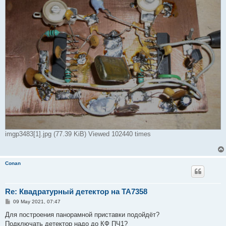
imgp3483[1].jpg (77.39 KiB) Viewed 102440 times
Conan
Re: Квадратурный детектор на TA7358
P
09 May 2021, 07:47
o
s
Для построения панорамной приставки подойдёт?
t
Подключать детектор надо до КФ ПЧ1?