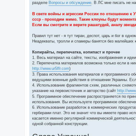
разделе
Вопросы и обсуждение
. В ЛС мне писать не н
В свете войны и агрессии России по отношению к У
ссср - проходим мимо. Такие клоуны будут момент
Если вы смотрите и верите рашатудей, аналу звезд
Правил тут нет - я тут тиран, деспот, царь и бог в одн
Неадекваты, тролли и спамеры банятся без малейших 
Копирайты, перепечатка, копипаст и прочее
1. Весь материал на сайте, тексты, изображения и иде
2. Перепечатка материалов возможна только если в них
http://www.ur5ffr.com
)
3. Права использования материалов и программного о
ведущими военные действия в отношении Украины. Есл
4. Использование фрагментов схем, различных схемот
указание на первоисточник и авторство (сайт
http://www
5. Программное обеспечение распространяется по принц
использования. Вы используете программное обеспечен
6. Использование разработок в коммерческих продукта
герберами плат. Это не значит что вы имеете право ис
касается именно регулярной коммерческой деятельнос
одной собранной конструкции.