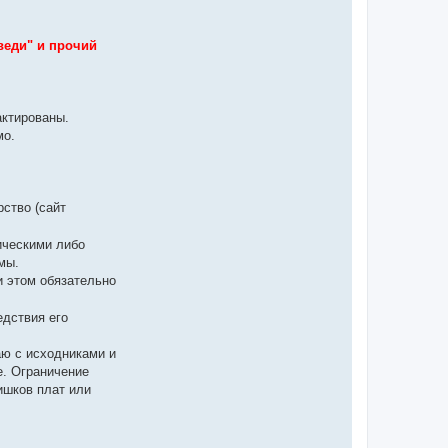
веди" и прочий
актированы.
мо.
рство (сайт
ическими либо
мы.
и этом обязательно
едствия его
аю с исходниками и
е. Ограничение
ишков плат или