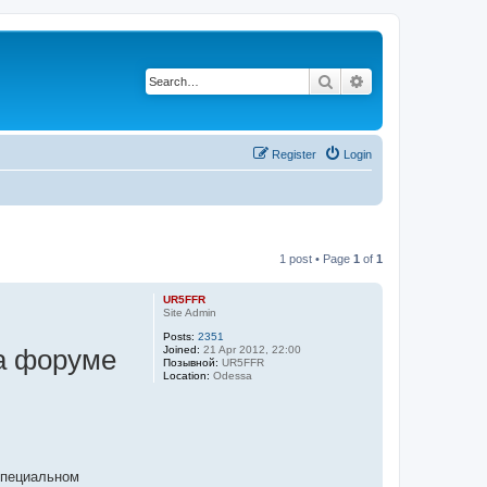
Search
Advanced search
Register
Login
1 post • Page
1
of
1
UR5FFR
Site Admin
Posts:
2351
Joined:
21 Apr 2012, 22:00
на форуме
Позывной:
UR5FFR
Location:
Odessa
специальном