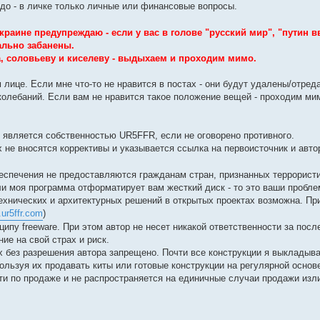
адо - в личке только личные или финансовые вопросы.
краине предупреждаю - если у вас в голове "русский мир", "путин в
ально забанены.
а, соловьеву и киселеву - выдыхаем и проходим мимо.
ом лице. Если мне что-то не нравится в постах - они будут удалены/отред
колебаний. Если вам не нравится такое положение вещей - проходим ми
и является собственностью UR5FFR, если не оговорено противного.
 не вносятся коррективы и указывается ссылка на первоисточник и авто
беспечения не предоставляются гражданам стран, признанных террорист
и моя программа отформатирует вам жесткий диск - то это ваши пробле
ехнических и архитектурных решений в открытых проектах возможна. Пр
.ur5ffr.com
)
ипу freeware. При этом автор не несет никакой ответственности за посл
ие на свой страх и риск.
х без разрешения автора запрещено. Почти все конструкции я выкладыв
пользуя их продавать киты или готовые конструкции на регулярной основ
ти по продаже и не распространяется на единичные случаи продажи изл