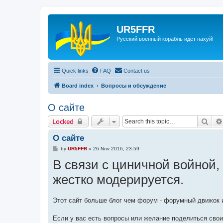
UR5FFR
Русский военный корабль идет нахуй!
Quick links
FAQ
Contact us
Board index
Вопросы и обсуждение
О сайте
Sear
Locked
О сайте
P
by
UR5FFR
»
26 Nov 2016, 23:59
o
В связи с циничной войной,
s
t
жестко модерируется.
Этот сайт больше блог чем форум - форумный движок и
Если у вас есть вопросы или желание поделиться свои