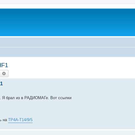
HF1
earch
Advanced search
1
 Я брал из в РАДИОМАГе. Вот ссылки
ть на
TP4A-T14/9/5