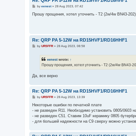
Re: QRP PA 5-12W на RD15HVF1/RD16HHF1
P
by
eenest
»
28 Aug 2023, 07:42
o
s
Прошу прощения, хотел уточнить - T2 (2w/4w BN43-202) 
t
Re: QRP PA 5-12W на RD15HVF1/RD16HHF1
P
by
UR5FFR
»
28 Aug 2023, 08:58
o
s
t
eenest
wrote:
↑
Прошу прощения, хотел уточнить - T2 (2w/4w BN43-202
Да, все верно
Re: QRP PA 5-12W на RD15HVF1/RD16HHF1
P
by
UR5FFR
»
28 Aug 2023, 13:39
o
s
Некоторые ошибки по печатной плате
t
- не разведен R11. Необходимо установить 0805/0603 
- не разведен C51. Ставим 10uF керамику 0805 бутерб
- для большей надежности на C9 сверху можно установи