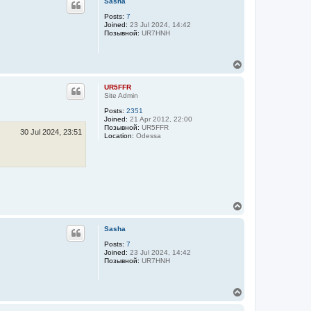
Sasha
Posts:
7
Joined:
23 Jul 2024, 14:42
Позывной:
UR7HNH
T
o
p
UR5FFR
Site Admin
Posts:
2351
Joined:
21 Apr 2012, 22:00
Позывной:
UR5FFR
30 Jul 2024, 23:51
Location:
Odessa
T
o
p
Sasha
Posts:
7
Joined:
23 Jul 2024, 14:42
Позывной:
UR7HNH
T
o
p