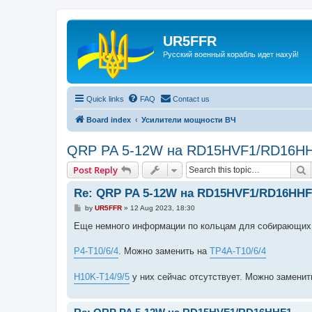
UR5FFR
Русский военный корабль идет нахуй!
Quick links
FAQ
Contact us
Board index
Усилители мощности ВЧ
QRP PA 5-12W на RD15HVF1/RD16H
S
Post Reply
Re: QRP PA 5-12W на RD15HVF1/RD16HHF
P
by
UR5FFR
»
12 Aug 2023, 18:30
o
s
Еще немного информации по кольцам для собирающих.
t
P4-T10/6/4
. Можно заменить на
TP4A-T10/6/4
H10K-T14/9/5
у них сейчас отсутствует. Можно замени