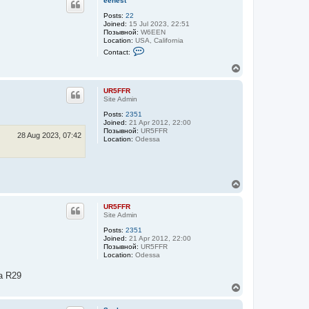
eenest
Posts:
22
Joined:
15 Jul 2023, 22:51
Позывной:
W6EEN
Location:
USA, California
C
Contact:
o
n
T
t
o
a
p
c
UR5FFR
t
Site Admin
e
Posts:
2351
e
Joined:
21 Apr 2012, 22:00
n
Позывной:
UR5FFR
e
28 Aug 2023, 07:42
Location:
Odessa
s
t
T
o
p
UR5FFR
Site Admin
Posts:
2351
Joined:
21 Apr 2012, 22:00
Позывной:
UR5FFR
Location:
Odessa
а R29
T
o
p