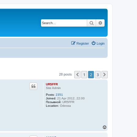
Search
Advanced search
Register
Login
1
2
3
Previous
Next
28 posts
UR5FFR
Site Admin
Posts:
2351
Joined:
21 Apr 2012, 22:00
Позывной:
UR5FFR
Location:
Odessa
T
o
p