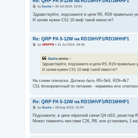
Re: QRP PA 5-12W на RD15HVF1/RD16HHF1
P
by
Sasha
»
30 Jul 2024, 23:51
o
s
Здравствуйте, подскажите в цепи R5, R29 правильно у
t
И зачем нужен C51 10 мкф такой емкости?
Re: QRP PA 5-12W на RD15HVF1/RD16HHF1
P
by
UR5FFR
»
31 Jul 2024, 09:48
o
s
t
Sasha
wrote:
↑
Здравствуйте, подскажите в цепи R5, R29 правильно 
И зачем нужен C51 10 мкф такой емкости?
На схеме опечатка. Должно быть R5=5k6, R29=4k7
C51 блокировочный по питанию - керамика или электро
Re: QRP PA 5-12W на RD15HVF1/RD16HHF1
P
by
Sasha
»
28 Aug 2024, 22:00
o
s
Подскажите, в цепи обратной связи Q4 rd15, резистор R
t
Может поменять местами С26, R8, или установить 1 ват