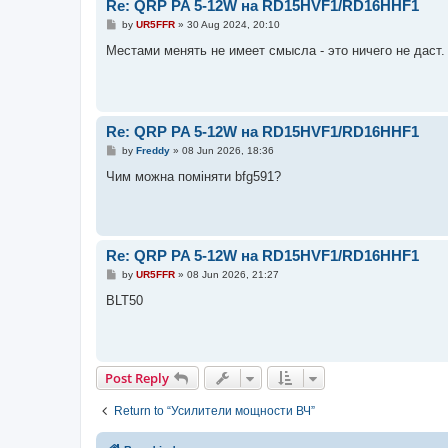
Re: QRP PA 5-12W на RD15HVF1/RD16HHF1
P
by
UR5FFR
»
30 Aug 2024, 20:10
o
s
Местами менять не имеет смысла - это ничего не даст.
t
Re: QRP PA 5-12W на RD15HVF1/RD16HHF1
P
by
Freddy
»
08 Jun 2026, 18:36
o
s
Чим можна поміняти bfg591?
t
Re: QRP PA 5-12W на RD15HVF1/RD16HHF1
P
by
UR5FFR
»
08 Jun 2026, 21:27
o
s
BLT50
t
Post Reply
Return to “Усилители мощности ВЧ”