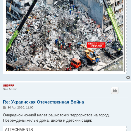
UR5FFR
Site Admin
Re: Украинская Отечественная Война
P
30 Apr 2026, 11:05
o
s
Очередной ночной налет рашистских террористов на город.
t
Повреждены жилые дома, школа и детский садик
ATTACHMENTS