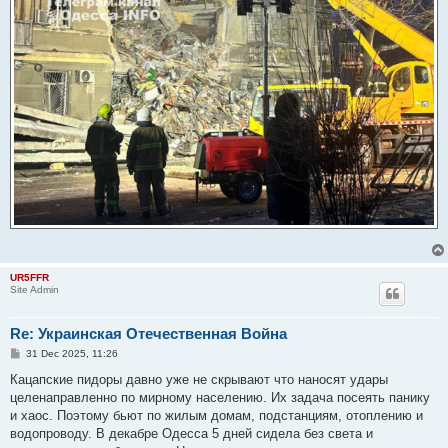
UR5FFR
Site Admin
Re: Украинская Отечественная Война
P
31 Dec 2025, 11:26
o
s
Кацапские пидоры давно уже не скрывают что наносят удары
t
целенаправленно по мирному населению. Их задача посеять панику
и хаос. Поэтому бьют по жилым домам, подстанциям, отоплению и
водопроводу. В декабре Одесса 5 дней сидела без света и