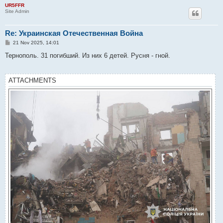
UR5FFR
Site Admin
Re: Украинская Отечественная Война
P
21 Nov 2025, 14:01
o
s
Тернополь. 31 погибший. Из них 6 детей. Русня - гной.
t
ATTACHMENTS