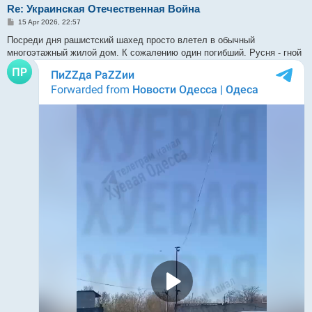
Re: Украинская Отечественная Война
P
15 Apr 2026, 22:57
o
s
Посреди дня рашистский шахед просто влетел в обычный
t
многоэтажный жилой дом. К сожалению один погибший. Русня - гной