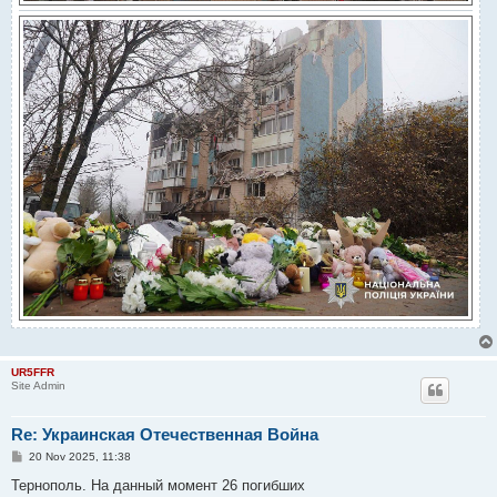
UR5FFR
Site Admin
Re: Украинская Отечественная Война
P
20 Nov 2025, 11:38
o
s
Тернополь. На данный момент 26 погибших
t