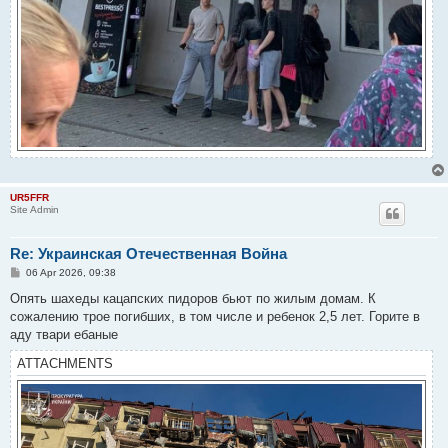
UR5FFR
Site Admin
Re: Украинская Отечественная Война
P
06 Apr 2026, 09:38
o
s
Опять шахеды кацапских пидоров бьют по жилым домам. К
t
сожалению трое погибших, в том числе и ребенок 2,5 лет. Горите в
аду твари ебаные
ATTACHMENTS