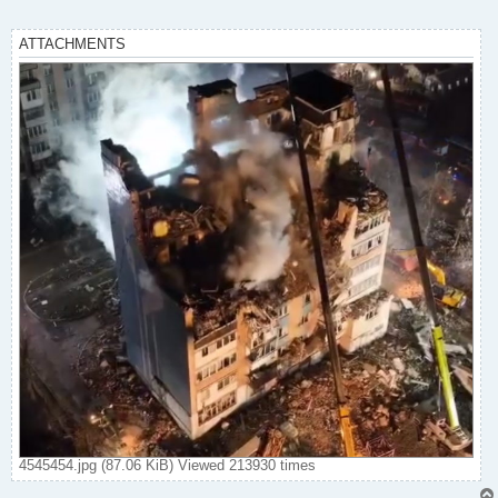
ATTACHMENTS
4545454.jpg (87.06 KiB) Viewed 213930 times