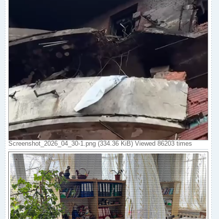
Screenshot_2026_04_30-1.png (334.36 KiB) Viewed 86203 times