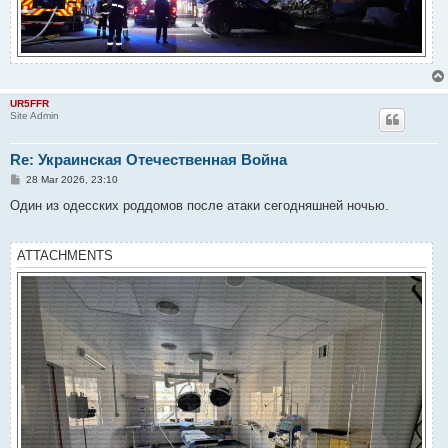
UR5FFR
Site Admin
Re: Украинская Отечественная Война
P
28 Mar 2026, 23:10
o
s
Один из одесских роддомов после атаки сегодняшней ночью.
t
ATTACHMENTS