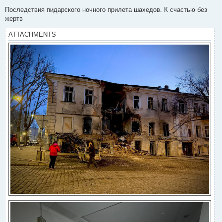
o
s
Последствия пидарского ночного прилета шахедов. К счастью без
t
жертв
ATTACHMENTS