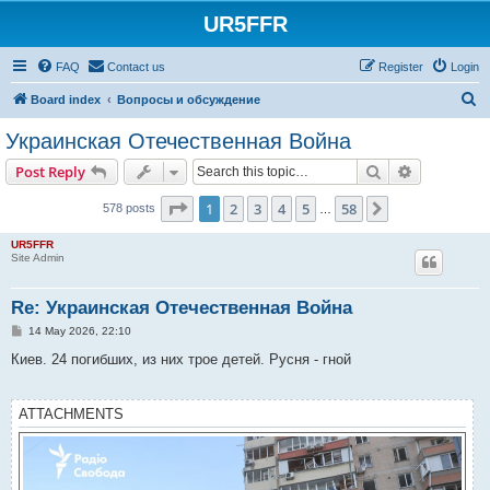
UR5FFR
FAQ
Contact us
Register
Login
S
Board index
Вопросы и обсуждение
e
Украинская Отечественная Война
a
Search
Advanced s
Post Reply
r
c
Page
1
of
58
1
2
3
4
5
58
Next
578 posts
…
h
UR5FFR
Site Admin
Re: Украинская Отечественная Война
P
14 May 2026, 22:10
o
s
Киев. 24 погибших, из них трое детей. Русня - гной
t
ATTACHMENTS