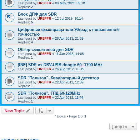
Last post by
UR5FFR
«
09 May 2021, 09:18
Replies:
2
Блок ДПФ для SDR
Last post by
UR5FFR
«
12 Jul 2019, 10:14
Replies:
5
Цифровые фазовращатели 90град с повышенной
точностью
Last post by
UR5FFR
«
28 Apr 2013, 21:39
Replies:
4
Обзор смесителей для SDR
Last post by
UR5FFR
«
11 Jan 2013, 14:08
Replies:
1
[INF] SDR из DBV-USB dongle 60..1700 MHz
Last post by
UR5FFR
«
26 Aug 2012, 10:15
SDR "Полигон". Квадратурный детектор
Last post by
UR5FFR
«
22 Apr 2012, 12:09
Replies:
1
SDR "Полигон". ГПД 60-120MHz
Last post by
UR5FFR
«
22 Apr 2012, 11:44
Replies:
1
New Topic
7 topics • Page
1
of
1
Jump to