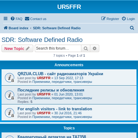
UR5FFR
FAQ
Contact us
Register
Login
S
Board index
SDR: Software Defined Radio
e
SDR: Software Defined Radio
a
Search
Advanced search
New Topic
r
7 topics • Page
1
of
1
c
Announcements
h
QRZUA.CLUB - сайт радиоаматорів України
Last post by
UR5FFR
«
13 Sep 2022, 17:13
Posted in
Приемники, передатчики, трансиверы
Последние релизы и обновления
Last post by
UR5FFR
«
01 Jun 2020, 13:01
Posted in
Приемники, передатчики, трансиверы
Replies:
5
For english visitors - link to translation
Last post by
UR5FFR
«
30 Jul 2016, 21:46
Posted in
Приемники, передатчики, трансиверы
Topics
Квадратурный детектор на TA7358