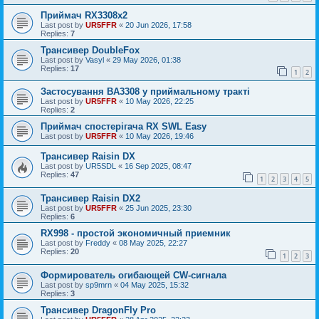
Приймач RX3308x2
Last post by
UR5FFR
«
20 Jun 2026, 17:58
Replies:
7
Трансивер DoubleFox
Last post by
Vasyl
«
29 May 2026, 01:38
Replies:
17
1
2
Застосування BA3308 у приймальному тракті
Last post by
UR5FFR
«
10 May 2026, 22:25
Replies:
2
Приймач спостерігача RX SWL Easy
Last post by
UR5FFR
«
10 May 2026, 19:46
Трансивер Raisin DX
Last post by
UR5SDL
«
16 Sep 2025, 08:47
Replies:
47
1
2
3
4
5
Трансивер Raisin DX2
Last post by
UR5FFR
«
25 Jun 2025, 23:30
Replies:
6
RX998 - простой экономичный приемник
Last post by
Freddy
«
08 May 2025, 22:27
Replies:
20
1
2
3
Формирователь огибающей CW-сигнала
Last post by
sp9mrn
«
04 May 2025, 15:32
Replies:
3
Трансивер DragonFly Pro