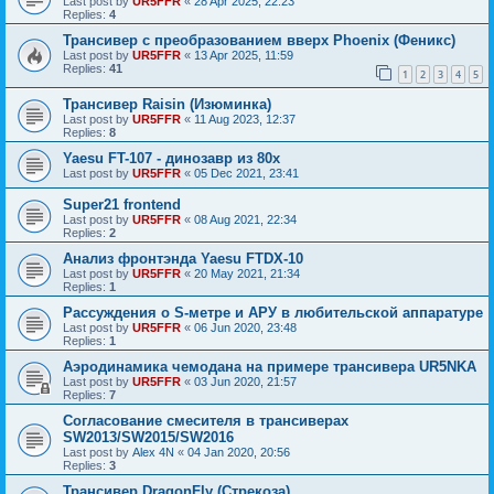
Last post by
UR5FFR
«
28 Apr 2025, 22:23
Replies:
4
Трансивер с преобразованием вверх Phoenix (Феникс)
Last post by
UR5FFR
«
13 Apr 2025, 11:59
Replies:
41
1
2
3
4
5
Трансивер Raisin (Изюминка)
Last post by
UR5FFR
«
11 Aug 2023, 12:37
Replies:
8
Yaesu FT-107 - динозавр из 80х
Last post by
UR5FFR
«
05 Dec 2021, 23:41
Super21 frontend
Last post by
UR5FFR
«
08 Aug 2021, 22:34
Replies:
2
Анализ фронтэнда Yaesu FTDX-10
Last post by
UR5FFR
«
20 May 2021, 21:34
Replies:
1
Рассуждения о S-метре и АРУ в любительской аппаратуре
Last post by
UR5FFR
«
06 Jun 2020, 23:48
Replies:
1
Аэродинамика чемодана на примере трансивера UR5NKA
Last post by
UR5FFR
«
03 Jun 2020, 21:57
Replies:
7
Согласование смесителя в трансиверах
SW2013/SW2015/SW2016
Last post by
Alex 4N
«
04 Jan 2020, 20:56
Replies:
3
Трансивер DragonFly (Стрекоза)