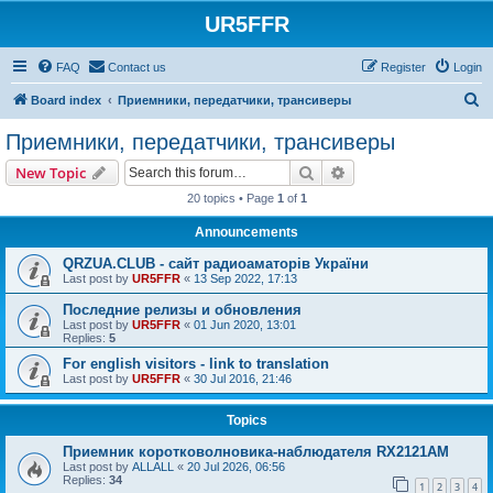
UR5FFR
FAQ
Contact us
Register
Login
S
Board index
Приемники, передатчики, трансиверы
e
Приемники, передатчики, трансиверы
a
Search
Advanced search
New Topic
r
20 topics • Page
1
of
1
c
Announcements
h
QRZUA.CLUB - сайт радиоаматорів України
Last post by
UR5FFR
«
13 Sep 2022, 17:13
Последние релизы и обновления
Last post by
UR5FFR
«
01 Jun 2020, 13:01
Replies:
5
For english visitors - link to translation
Last post by
UR5FFR
«
30 Jul 2016, 21:46
Topics
Приемник коротковолновика-наблюдателя RX2121AM
Last post by
ALLALL
«
20 Jul 2026, 06:56
Replies:
34
1
2
3
4