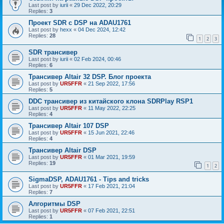
Last post by
iurii
«
29 Dec 2022, 20:29
Replies:
3
Проект SDR с DSP на ADAU1761
Last post by
hexx
«
04 Dec 2024, 12:42
Replies:
28
1
2
3
SDR трансивер
Last post by
iurii
«
02 Feb 2024, 00:46
Replies:
6
Трансивер Altair 32 DSP. Блог проекта
Last post by
UR5FFR
«
21 Sep 2022, 17:56
Replies:
5
DDC трансивер из китайского клона SDRPlay RSP1
Last post by
UR5FFR
«
11 May 2022, 22:25
Replies:
4
Трансивер Altair 107 DSP
Last post by
UR5FFR
«
15 Jun 2021, 22:46
Replies:
4
Трансивер Altair DSP
Last post by
UR5FFR
«
01 Mar 2021, 19:59
Replies:
19
1
2
SigmaDSP, ADAU1761 - Tips and tricks
Last post by
UR5FFR
«
17 Feb 2021, 21:04
Replies:
7
Алгоритмы DSP
Last post by
UR5FFR
«
07 Feb 2021, 22:51
Replies:
1