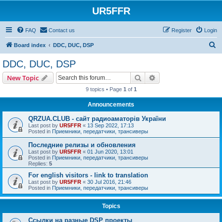
UR5FFR
FAQ
Contact us
Register
Login
S
Board index
DDC, DUC, DSP
e
DDC, DUC, DSP
a
Search
Advanced search
New Topic
r
9 topics • Page
1
of
1
c
Announcements
h
QRZUA.CLUB - сайт радиоаматорів України
Last post by
UR5FFR
«
13 Sep 2022, 17:13
Posted in
Приемники, передатчики, трансиверы
Последние релизы и обновления
Last post by
UR5FFR
«
01 Jun 2020, 13:01
Posted in
Приемники, передатчики, трансиверы
Replies:
5
For english visitors - link to translation
Last post by
UR5FFR
«
30 Jul 2016, 21:46
Posted in
Приемники, передатчики, трансиверы
Topics
Ссылки на разные DSP проекты