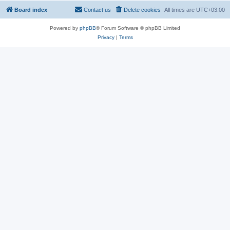
Board index
Contact us
Delete cookies
All times are
UTC+03:00
Powered by
phpBB
® Forum Software © phpBB Limited
Privacy
|
Terms