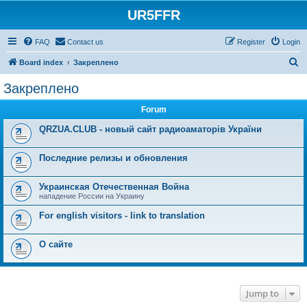
UR5FFR
FAQ
Contact us
Register
Login
S
Board index
Закреплено
e
Закреплено
a
Forum
r
c
QRZUA.CLUB - новый сайт радиоаматорів України
h
Последние релизы и обновления
Украинская Отечественная Война
нападение России на Украину
For english visitors - link to translation
О сайте
Jump to