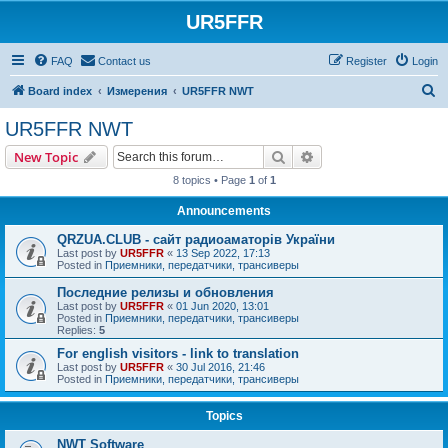
UR5FFR
FAQ
Contact us
Register
Login
S
Board index
Измерения
UR5FFR NWT
e
UR5FFR NWT
a
Search
Advanced search
New Topic
r
8 topics • Page
1
of
1
c
Announcements
h
QRZUA.CLUB - сайт радиоаматорів України
Last post by
UR5FFR
«
13 Sep 2022, 17:13
Posted in
Приемники, передатчики, трансиверы
Последние релизы и обновления
Last post by
UR5FFR
«
01 Jun 2020, 13:01
Posted in
Приемники, передатчики, трансиверы
Replies:
5
For english visitors - link to translation
Last post by
UR5FFR
«
30 Jul 2016, 21:46
Posted in
Приемники, передатчики, трансиверы
Topics
NWT Software