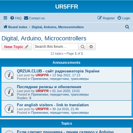
UR5FFR
FAQ
Contact us
Register
Login
S
Board index
Digital, Arduino, Microcontrollers
e
Digital, Arduino, Microcontrollers
a
Search
Advanced search
New Topic
r
12 topics • Page
1
of
1
c
Announcements
h
QRZUA.CLUB - сайт радиоаматорів України
Last post by
UR5FFR
«
13 Sep 2022, 17:13
Posted in
Приемники, передатчики, трансиверы
Последние релизы и обновления
Last post by
UR5FFR
«
01 Jun 2020, 13:01
Posted in
Приемники, передатчики, трансиверы
Replies:
5
For english visitors - link to translation
Last post by
UR5FFR
«
30 Jul 2016, 21:46
Posted in
Приемники, передатчики, трансиверы
Topics
Если слетает прошивка - лечим склероз у Arduino