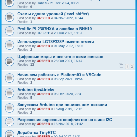
Last post by
Павел
«
21 Dec 2024, 09:29
Replies:
6
Схемы сдвига уровней (level shifter)
Last post by
UR5FFR
«
04 Nov 2022, 16:44
Replies:
1
Prolific PL2303HXA и ошибка в ВИН10
Last post by
UR5VCP
«
20 Jun 2022, 19:57
Используем LGT8F328P вместо атмеги
Last post by
UR5FFR
«
01 May 2022, 18:05
Replies:
2
Цифровые моды и все что с ними связано
Last post by
UR5FFR
«
23 Oct 2021, 16:44
Replies:
13
1
2
Начинаем работать с PlatformIO и VSCode
Last post by
UR5FFR
«
08 Sep 2021, 19:54
Replies:
3
Arduino tips&tricks
Last post by
UR5FFR
«
05 Dec 2020, 22:41
Replies:
5
Запускаем Arduino при пониженном питании
Last post by
UR5FFR
«
18 Aug 2019, 12:16
Replies:
2
Разрешение адресных конфликтов на шине I2C
Last post by
UR5FFR
«
16 Nov 2018, 21:42
Доработка TinyRTC
Last post by
UR5FFR
«
09 Jul 2017, 11:31