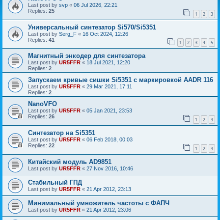
Last post by
svp
«
06 Jul 2026, 22:21
Replies:
25
1
2
3
Универсальный синтезатор Si570/Si5351
Last post by
Serg_F
«
16 Oct 2024, 12:26
Replies:
41
1
2
3
4
5
Магнитный энкодер для синтезатора
Last post by
UR5FFR
«
18 Jul 2021, 12:20
Replies:
2
Запускаем кривые сишки Si5351 с маркировкой AADR 116
Last post by
UR5FFR
«
29 Mar 2021, 17:11
Replies:
2
NanoVFO
Last post by
UR5FFR
«
05 Jan 2021, 23:53
Replies:
26
1
2
3
Синтезатор на Si5351
Last post by
UR5FFR
«
06 Feb 2018, 00:03
Replies:
22
1
2
3
Китайский модуль AD9851
Last post by
UR5FFR
«
27 Nov 2016, 10:46
Стабильный ГПД
Last post by
UR5FFR
«
21 Apr 2012, 23:13
Минимальный умножитель частоты с ФАПЧ
Last post by
UR5FFR
«
21 Apr 2012, 23:06