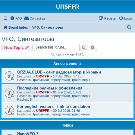
UR5FFR
FAQ
Contact us
Register
Login
S
Board index
VFO, Синтезаторы
e
VFO, Синтезаторы
a
Search
Advanced search
New Topic
r
11 topics • Page
1
of
1
c
Announcements
h
QRZUA.CLUB - сайт радиоаматорів України
Last post by
UR5FFR
«
13 Sep 2022, 17:13
Posted in
Приемники, передатчики, трансиверы
Последние релизы и обновления
Last post by
UR5FFR
«
01 Jun 2020, 13:01
Posted in
Приемники, передатчики, трансиверы
Replies:
5
For english visitors - link to translation
Last post by
UR5FFR
«
30 Jul 2016, 21:46
Posted in
Приемники, передатчики, трансиверы
Topics
NanoVFO 3