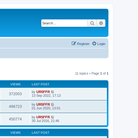
Search
Advanced search
Register
Login
11 topics • Page
1
of
1
VIEWS
LAST POST
by
UR5FFR
372003
13 Sep 2022, 17:13
by
UR5FFR
496723
01 Jun 2020, 13:01
by
UR5FFR
450774
30 Jul 2016, 21:46
VIEWS
LAST POST