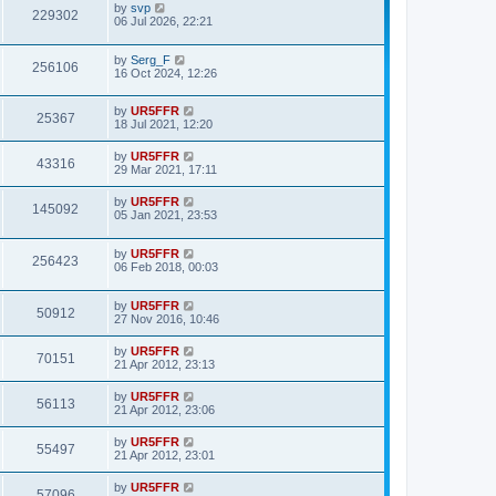
by
svp
229302
06 Jul 2026, 22:21
by
Serg_F
256106
16 Oct 2024, 12:26
by
UR5FFR
25367
18 Jul 2021, 12:20
by
UR5FFR
43316
29 Mar 2021, 17:11
by
UR5FFR
145092
05 Jan 2021, 23:53
by
UR5FFR
256423
06 Feb 2018, 00:03
by
UR5FFR
50912
27 Nov 2016, 10:46
by
UR5FFR
70151
21 Apr 2012, 23:13
by
UR5FFR
56113
21 Apr 2012, 23:06
by
UR5FFR
55497
21 Apr 2012, 23:01
by
UR5FFR
57096