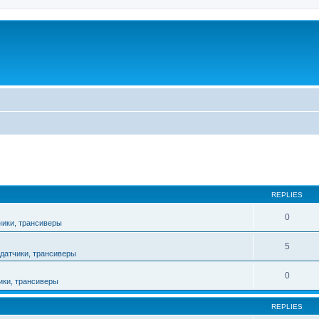
ed search
REPLIES
0
чики, трансиверы
5
датчики, трансиверы
0
ики, трансиверы
REPLIES