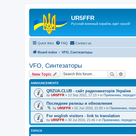
UR5FFR
Русский военный корабль идет нахуй!
Quick links
FAQ
Contact us
Board index
VFO, Синтезаторы
VFO, Синтезаторы
Search
Advanc
New Topic
ANNOUNCEMENTS
QRZUA.CLUB - сайт радиоаматорів України
by
UR5FFR
»
13 Sep 2022, 17:13
» in
Приемники, передат
Последние релизы и обновления
by
UR5FFR
»
02 Jun 2020, 21:00
» in
Приемники, пере
For english visitors - link to translation
by
UR5FFR
»
30 Jul 2016, 21:46
» in
Приемники, передатч
TOPICS