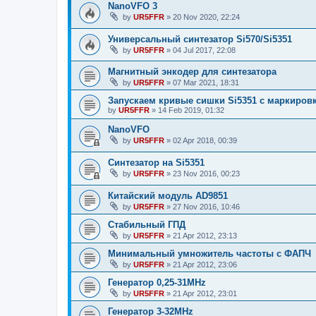
NanoVFO 3
by
UR5FFR
»
20 Nov 2020, 22:24
Универсальный синтезатор Si570/Si5351
by
UR5FFR
»
04 Jul 2017, 22:08
Магнитный энкодер для синтезатора
by
UR5FFR
»
07 Mar 2021, 18:31
Запускаем кривые сишки Si5351 с маркиров
by
UR5FFR
»
14 Feb 2019, 01:32
NanoVFO
by
UR5FFR
»
02 Apr 2018, 00:39
Синтезатор на Si5351
by
UR5FFR
»
23 Nov 2016, 00:23
Китайский модуль AD9851
by
UR5FFR
»
27 Nov 2016, 10:46
Стабильный ГПД
by
UR5FFR
»
21 Apr 2012, 23:13
Минимальный умножитель частоты с ФАПЧ
by
UR5FFR
»
21 Apr 2012, 23:06
Генератор 0,25-31MHz
by
UR5FFR
»
21 Apr 2012, 23:01
Генератор 3-32MHz