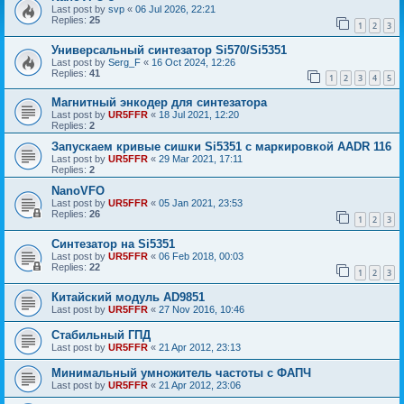
Last post by
svp
«
06 Jul 2026, 22:21
Replies:
25
1
2
3
Универсальный синтезатор Si570/Si5351
Last post by
Serg_F
«
16 Oct 2024, 12:26
Replies:
41
1
2
3
4
5
Магнитный энкодер для синтезатора
Last post by
UR5FFR
«
18 Jul 2021, 12:20
Replies:
2
Запускаем кривые сишки Si5351 с маркировкой AADR 116
Last post by
UR5FFR
«
29 Mar 2021, 17:11
Replies:
2
NanoVFO
Last post by
UR5FFR
«
05 Jan 2021, 23:53
Replies:
26
1
2
3
Синтезатор на Si5351
Last post by
UR5FFR
«
06 Feb 2018, 00:03
Replies:
22
1
2
3
Китайский модуль AD9851
Last post by
UR5FFR
«
27 Nov 2016, 10:46
Стабильный ГПД
Last post by
UR5FFR
«
21 Apr 2012, 23:13
Минимальный умножитель частоты с ФАПЧ
Last post by
UR5FFR
«
21 Apr 2012, 23:06