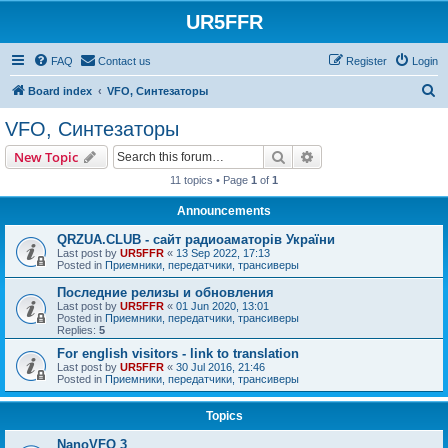
UR5FFR
FAQ
Contact us
Register
Login
S
Board index
VFO, Синтезаторы
e
VFO, Синтезаторы
a
Search
Advanced search
New Topic
r
11 topics • Page
1
of
1
c
Announcements
h
QRZUA.CLUB - сайт радиоаматорів України
Last post by
UR5FFR
«
13 Sep 2022, 17:13
Posted in
Приемники, передатчики, трансиверы
Последние релизы и обновления
Last post by
UR5FFR
«
01 Jun 2020, 13:01
Posted in
Приемники, передатчики, трансиверы
Replies:
5
For english visitors - link to translation
Last post by
UR5FFR
«
30 Jul 2016, 21:46
Posted in
Приемники, передатчики, трансиверы
Topics
NanoVFO 3