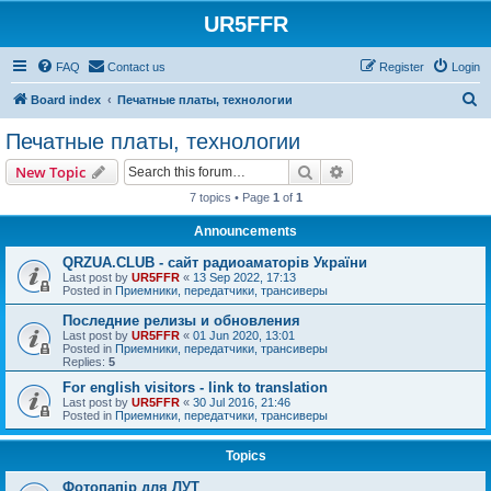
UR5FFR
FAQ
Contact us
Register
Login
S
Board index
Печатные платы, технологии
e
Печатные платы, технологии
a
Search
Advanced search
New Topic
r
7 topics • Page
1
of
1
c
Announcements
h
QRZUA.CLUB - сайт радиоаматорів України
Last post by
UR5FFR
«
13 Sep 2022, 17:13
Posted in
Приемники, передатчики, трансиверы
Последние релизы и обновления
Last post by
UR5FFR
«
01 Jun 2020, 13:01
Posted in
Приемники, передатчики, трансиверы
Replies:
5
For english visitors - link to translation
Last post by
UR5FFR
«
30 Jul 2016, 21:46
Posted in
Приемники, передатчики, трансиверы
Topics
Фотопапір для ЛУТ