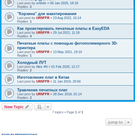
Last post by
ur6hdx
«
06 Jan 2025, 18:18
Replies:
2
"Корзина" для макетирования
Last post by
UR5FFR
«
23 Aug 2022, 15:14
Replies:
1
Как проектировать печатные платы в EasyEDA
Last post by
UR5FFR
«
29 Jul 2021, 11:18
Replies:
4
Печатные платы с помощью фотополимерного 3D-
принтера
Last post by
UR5FFR
«
13 May 2021, 19:10
Replies:
1
Холодный ЛУТ
Last post by
Alex 4N
«
01 Feb 2020, 12:17
Replies:
2
Изготовление плат в Китае
Last post by
UR5FFR
«
11 Jan 2019, 20:56
Травление печатных плат
Last post by
UR5FFR
«
28 Dec 2016, 01:14
Replies:
2
New Topic
7 topics • Page
1
of
1
Jump to