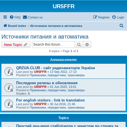
UR5FFR
FAQ
Contact us
Register
Login
S
Board index
Источники питания и автоматика
e
Источники питания и автоматика
a
Search
Advanced search
New Topic
r
8 topics • Page
1
of
1
c
Announcements
h
QRZUA.CLUB - сайт радиоаматорів України
Last post by
UR5FFR
«
13 Sep 2022, 17:13
Posted in
Приемники, передатчики, трансиверы
Последние релизы и обновления
Last post by
UR5FFR
«
01 Jun 2020, 13:01
Posted in
Приемники, передатчики, трансиверы
Replies:
5
For english visitors - link to translation
Last post by
UR5FFR
«
30 Jul 2016, 21:46
Posted in
Приемники, передатчики, трансиверы
Topics
Простий лоу-дроп стабілізатор с захистом по струму та