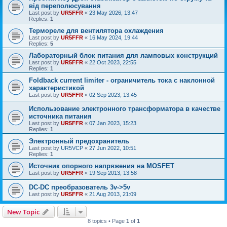
від переполюсування
Last post by
UR5FFR
«
23 May 2026, 13:47
Replies:
1
Термореле для вентилятора охлаждения
Last post by
UR5FFR
«
16 May 2024, 19:44
Replies:
5
Лабораторный блок питания для ламповых конструкций
Last post by
UR5FFR
«
22 Oct 2023, 22:55
Replies:
1
Foldback current limiter - ограничитель тока с наклонной
характеристикой
Last post by
UR5FFR
«
02 Sep 2023, 13:45
Использование электронного трансформатора в качестве
источника питания
Last post by
UR5FFR
«
07 Jan 2023, 15:23
Replies:
1
Электронный предохранитель
Last post by
UR5VCP
«
27 Jun 2022, 10:51
Replies:
1
Источник опорного напряжения на MOSFET
Last post by
UR5FFR
«
19 Sep 2013, 13:58
DC-DC преобразователь 3v->5v
Last post by
UR5FFR
«
21 Aug 2013, 21:09
New Topic
8 topics • Page
1
of
1