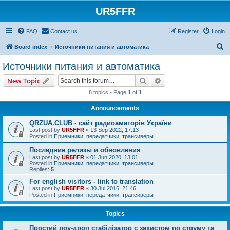
UR5FFR
FAQ
Contact us
Register
Login
S
Board index
Источники питания и автоматика
e
Источники питания и автоматика
a
Search
Advanced search
New Topic
r
8 topics • Page
1
of
1
c
Announcements
h
QRZUA.CLUB - сайт радиоаматорів України
Last post by
UR5FFR
«
13 Sep 2022, 17:13
Posted in
Приемники, передатчики, трансиверы
Последние релизы и обновления
Last post by
UR5FFR
«
01 Jun 2020, 13:01
Posted in
Приемники, передатчики, трансиверы
Replies:
5
For english visitors - link to translation
Last post by
UR5FFR
«
30 Jul 2016, 21:46
Posted in
Приемники, передатчики, трансиверы
Topics
Простий лоу-дроп стабілізатор с захистом по струму та