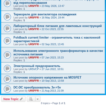
від переполюсування
Last post by
UR5FFR
«
23 May 2026, 13:47
Replies:
1
Термореле для вентилятора охлаждения
Last post by
UR5FFR
«
16 May 2024, 19:44
Replies:
5
Лабораторный блок питания для ламповых конструкций
Last post by
UR5FFR
«
22 Oct 2023, 22:55
Replies:
1
Foldback current limiter - ограничитель тока с наклонной
характеристикой
Last post by
UR5FFR
«
02 Sep 2023, 13:45
Использование электронного трансформатора в качестве
источника питания
Last post by
UR5FFR
«
07 Jan 2023, 15:23
Replies:
1
Электронный предохранитель
Last post by
UR5VCP
«
27 Jun 2022, 10:51
Replies:
1
Источник опорного напряжения на MOSFET
Last post by
UR5FFR
«
19 Sep 2013, 13:58
DC-DC преобразователь 3v->5v
Last post by
UR5FFR
«
21 Aug 2013, 21:09
New Topic
8 topics • Page
1
of
1