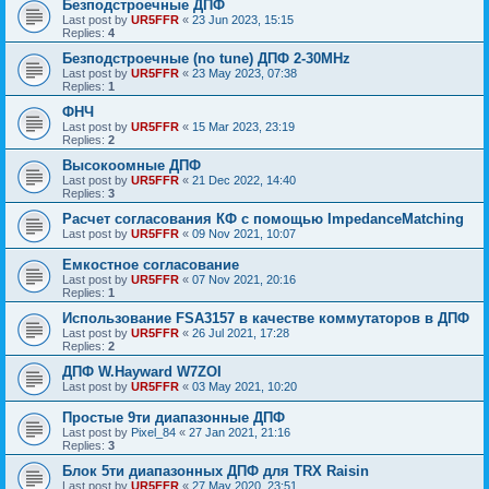
Безподстроечные ДПФ
Last post by
UR5FFR
«
23 Jun 2023, 15:15
Replies:
4
Безподстроечные (no tune) ДПФ 2-30MHz
Last post by
UR5FFR
«
23 May 2023, 07:38
Replies:
1
ФНЧ
Last post by
UR5FFR
«
15 Mar 2023, 23:19
Replies:
2
Высокоомные ДПФ
Last post by
UR5FFR
«
21 Dec 2022, 14:40
Replies:
3
Расчет согласования КФ с помощью ImpedanceMatching
Last post by
UR5FFR
«
09 Nov 2021, 10:07
Емкостное согласование
Last post by
UR5FFR
«
07 Nov 2021, 20:16
Replies:
1
Использование FSA3157 в качестве коммутаторов в ДПФ
Last post by
UR5FFR
«
26 Jul 2021, 17:28
Replies:
2
ДПФ W.Hayward W7ZOI
Last post by
UR5FFR
«
03 May 2021, 10:20
Простые 9ти диапазонные ДПФ
Last post by
Pixel_84
«
27 Jan 2021, 21:16
Replies:
3
Блок 5ти диапазонных ДПФ для TRX Raisin
Last post by
UR5FFR
«
27 May 2020, 23:51