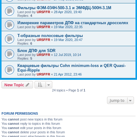
Фильтры ФЭМ-034Н-500-3.1 и ЭМФДЦ-500Н-3.1М
Last post by
UR5FFR
«
28 Apr 2020, 19:40
Replies:
4
Измерение параметров ДПФ на стандартных дросселях
Last post by
UR5FFR
«
19 Mar 2020, 22:35
T-образные полосовые фильтры
Last post by
UR5FFR
«
19 Mar 2020, 20:47
Replies:
6
Блок ДПФ для SDR
Last post by
UR5FFR
«
12 Jul 2019, 10:14
Replies:
5
Кварцевые фильтры Cohn minimum-loss и QER Quasi-
Equi-Ripple
Last post by
UR5FFR
«
21 Apr 2012, 23:46
New Topic
24 topics • Page
1
of
1
Jump to
FORUM PERMISSIONS
You
cannot
post new topics in this forum
You
cannot
reply to topics in this forum
You
cannot
edit your posts in this forum
You
cannot
delete your posts in this forum
You
cannot
post attachments in this forum