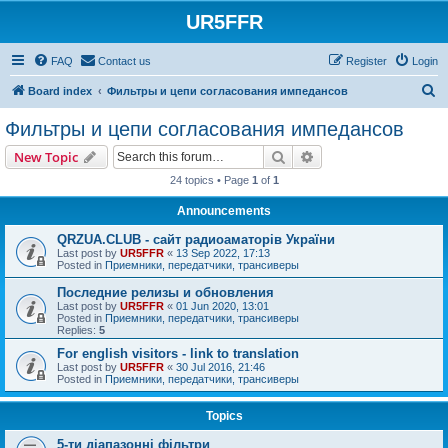
UR5FFR
FAQ
Contact us
Register
Login
S
Board index
Фильтры и цепи согласования импедансов
e
Фильтры и цепи согласования импедансов
a
Search
Advanced search
New Topic
r
24 topics • Page
1
of
1
c
Announcements
h
QRZUA.CLUB - сайт радиоаматорів України
Last post by
UR5FFR
«
13 Sep 2022, 17:13
Posted in
Приемники, передатчики, трансиверы
Последние релизы и обновления
Last post by
UR5FFR
«
01 Jun 2020, 13:01
Posted in
Приемники, передатчики, трансиверы
Replies:
5
For english visitors - link to translation
Last post by
UR5FFR
«
30 Jul 2016, 21:46
Posted in
Приемники, передатчики, трансиверы
Topics
5-ти діапазонні фільтри