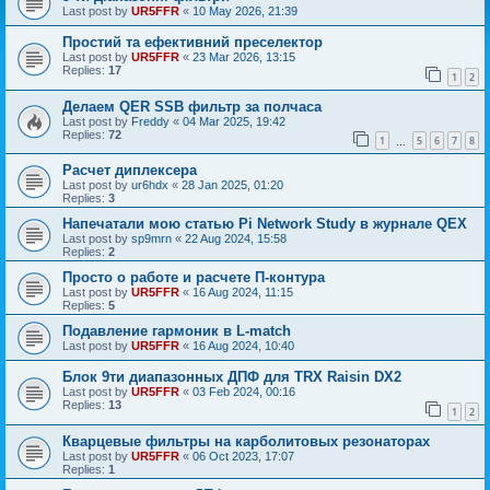
Last post by
UR5FFR
«
10 May 2026, 21:39
Простий та ефективний преселектор
Last post by
UR5FFR
«
23 Mar 2026, 13:15
Replies:
17
1
2
Делаем QER SSB фильтр за полчаса
Last post by
Freddy
«
04 Mar 2025, 19:42
Replies:
72
1
5
6
7
8
…
Расчет диплексера
Last post by
ur6hdx
«
28 Jan 2025, 01:20
Replies:
3
Напечатали мою статью Pi Network Study в журнале QEX
Last post by
sp9mrn
«
22 Aug 2024, 15:58
Replies:
2
Просто о работе и расчете П-контура
Last post by
UR5FFR
«
16 Aug 2024, 11:15
Replies:
5
Подавление гармоник в L-match
Last post by
UR5FFR
«
16 Aug 2024, 10:40
Блок 9ти диапазонных ДПФ для TRX Raisin DX2
Last post by
UR5FFR
«
03 Feb 2024, 00:16
Replies:
13
1
2
Кварцевые фильтры на карболитовых резонаторах
Last post by
UR5FFR
«
06 Oct 2023, 17:07
Replies:
1