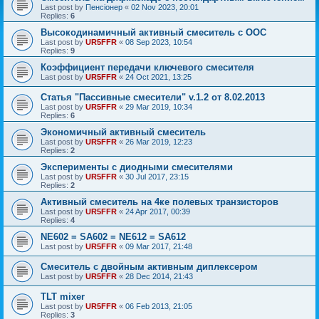
Last post by
Пенсіонер
«
02 Nov 2023, 20:01
Replies:
6
Высокодинамичный активный смеситель с ООС
Last post by
UR5FFR
«
08 Sep 2023, 10:54
Replies:
9
Коэффициент передачи ключевого смесителя
Last post by
UR5FFR
«
24 Oct 2021, 13:25
Статья "Пассивные смесители" v.1.2 от 8.02.2013
Last post by
UR5FFR
«
29 Mar 2019, 10:34
Replies:
6
Экономичный активный смеситель
Last post by
UR5FFR
«
26 Mar 2019, 12:23
Replies:
2
Эксперименты с диодными смесителями
Last post by
UR5FFR
«
30 Jul 2017, 23:15
Replies:
2
Активный смеситель на 4ке полевых транзисторов
Last post by
UR5FFR
«
24 Apr 2017, 00:39
Replies:
4
NE602 = SA602 = NE612 = SA612
Last post by
UR5FFR
«
09 Mar 2017, 21:48
Смеситель с двойным активным диплексером
Last post by
UR5FFR
«
28 Dec 2014, 21:43
TLT mixer
Last post by
UR5FFR
«
06 Feb 2013, 21:05
Replies:
3