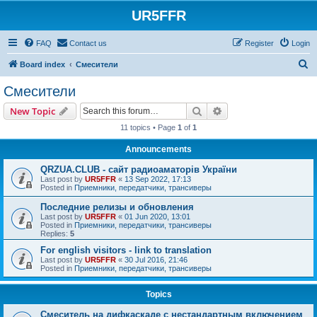
UR5FFR
FAQ
Contact us
Register
Login
S
Board index
Смесители
e
Смесители
a
Search
Advanced search
New Topic
r
11 topics • Page
1
of
1
c
Announcements
h
QRZUA.CLUB - сайт радиоаматорів України
Last post by
UR5FFR
«
13 Sep 2022, 17:13
Posted in
Приемники, передатчики, трансиверы
Последние релизы и обновления
Last post by
UR5FFR
«
01 Jun 2020, 13:01
Posted in
Приемники, передатчики, трансиверы
Replies:
5
For english visitors - link to translation
Last post by
UR5FFR
«
30 Jul 2016, 21:46
Posted in
Приемники, передатчики, трансиверы
Topics
Смеситель на дифкаскаде с нестандартным включением