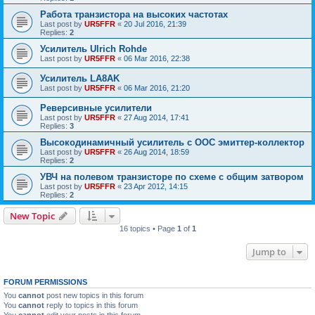
Работа транзистора на высоких частотах
Last post by
UR5FFR
«
20 Jul 2016, 21:39
Replies:
2
Усилитель Ulrich Rohde
Last post by
UR5FFR
«
06 Mar 2016, 22:38
Усилитель LA8AK
Last post by
UR5FFR
«
06 Mar 2016, 21:20
Реверсивные усилители
Last post by
UR5FFR
«
27 Aug 2014, 17:41
Replies:
3
Высокодинамичный усилитель с ООС эмиттер-коллектор
Last post by
UR5FFR
«
26 Aug 2014, 18:59
Replies:
2
УВЧ на полевом транзисторе по схеме с общим затвором
Last post by
UR5FFR
«
23 Apr 2012, 14:15
Replies:
2
New Topic
16 topics • Page
1
of
1
Jump to
FORUM PERMISSIONS
You
cannot
post new topics in this forum
You
cannot
reply to topics in this forum
You
cannot
edit your posts in this forum