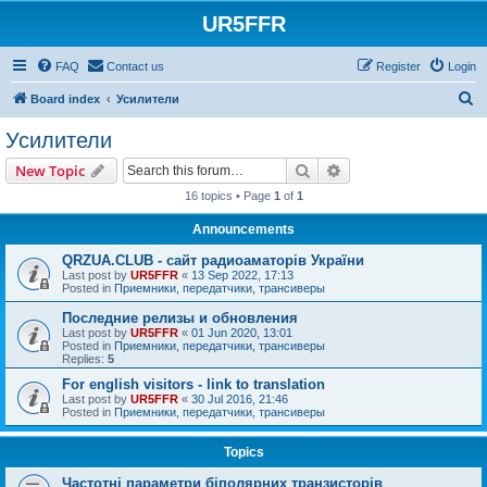
UR5FFR
FAQ
Contact us
Register
Login
S
Board index
Усилители
e
Усилители
a
Search
Advanced search
New Topic
r
16 topics • Page
1
of
1
c
Announcements
h
QRZUA.CLUB - сайт радиоаматорів України
Last post by
UR5FFR
«
13 Sep 2022, 17:13
Posted in
Приемники, передатчики, трансиверы
Последние релизы и обновления
Last post by
UR5FFR
«
01 Jun 2020, 13:01
Posted in
Приемники, передатчики, трансиверы
Replies:
5
For english visitors - link to translation
Last post by
UR5FFR
«
30 Jul 2016, 21:46
Posted in
Приемники, передатчики, трансиверы
Topics
Частотні параметри біполярних транзисторів