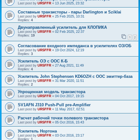
Last post by
UR5FFR
«
13 Jun 2025, 23:32
Составные транзисторы - пары Darlington и Sziklai
Last post by
UR5FFR
«
25 Feb 2025, 10:31
Replies:
4
Двунаправленный усилитель для КЛОПИКА
Last post by
UR5FFR
«
02 Feb 2025, 22:37
Replies:
19
1
2
Согласование входного импеданса в усилителях ОЗ/ОБ
Last post by
UR5FFR
«
19 Oct 2024, 12:19
Replies:
3
Усилитель ОЭ с ООС К-Б
Last post by
UR5FFR
«
27 Aug 2021, 11:49
Replies:
4
Усилитель John Stephensen KD6OZH с ООС эмиттер-база
Last post by
UR5FFR
«
31 Mar 2020, 11:51
Replies:
2
Упрощенная модель транзистора
Last post by
UR5FFR
«
04 Oct 2017, 19:15
SV1AFN J310 Push-Pull pre-Amplifier
Last post by
UR5FFR
«
11 May 2017, 02:51
Расчет рабочей точки полевого транзистора
Last post by
UR5FFR
«
05 Oct 2016, 15:43
Усилитель Нортона
Last post by
UR5FFR
«
03 Oct 2016, 23:17
Replies:
1