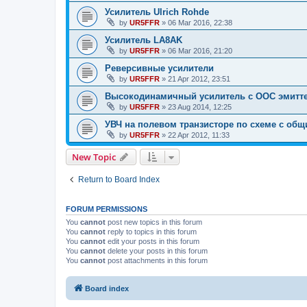
Усилитель Ulrich Rohde
by
UR5FFR
»
06 Mar 2016, 22:38
Усилитель LA8AK
by
UR5FFR
»
06 Mar 2016, 21:20
Реверсивные усилители
by
UR5FFR
»
21 Apr 2012, 23:51
Высокодинамичный усилитель с ООС эмитте
by
UR5FFR
»
23 Aug 2014, 12:25
УВЧ на полевом транзисторе по схеме с об
by
UR5FFR
»
22 Apr 2012, 11:33
New Topic
Return to Board Index
FORUM PERMISSIONS
You
cannot
post new topics in this forum
You
cannot
reply to topics in this forum
You
cannot
edit your posts in this forum
You
cannot
delete your posts in this forum
You
cannot
post attachments in this forum
Board index