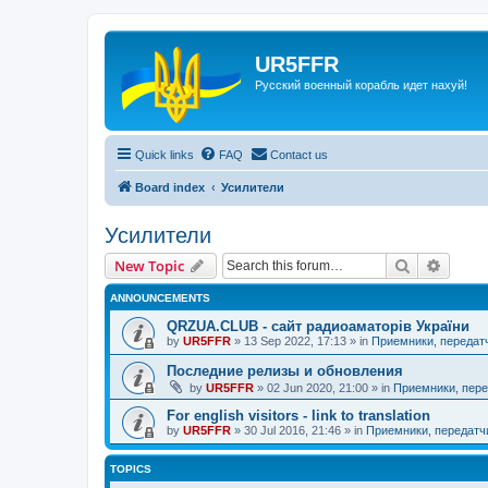
UR5FFR
Русский военный корабль идет нахуй!
Quick links
FAQ
Contact us
Board index
Усилители
Усилители
Search
Advanc
New Topic
ANNOUNCEMENTS
QRZUA.CLUB - сайт радиоаматорів України
by
UR5FFR
»
13 Sep 2022, 17:13
» in
Приемники, передат
Последние релизы и обновления
by
UR5FFR
»
02 Jun 2020, 21:00
» in
Приемники, пере
For english visitors - link to translation
by
UR5FFR
»
30 Jul 2016, 21:46
» in
Приемники, передатч
TOPICS