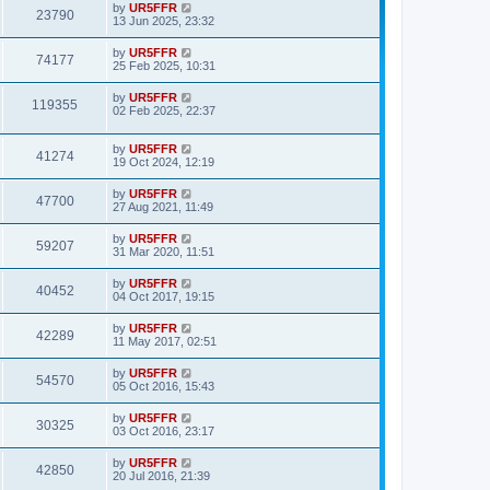
by
UR5FFR
23790
13 Jun 2025, 23:32
by
UR5FFR
74177
25 Feb 2025, 10:31
by
UR5FFR
119355
02 Feb 2025, 22:37
by
UR5FFR
41274
19 Oct 2024, 12:19
by
UR5FFR
47700
27 Aug 2021, 11:49
by
UR5FFR
59207
31 Mar 2020, 11:51
by
UR5FFR
40452
04 Oct 2017, 19:15
by
UR5FFR
42289
11 May 2017, 02:51
by
UR5FFR
54570
05 Oct 2016, 15:43
by
UR5FFR
30325
03 Oct 2016, 23:17
by
UR5FFR
42850
20 Jul 2016, 21:39