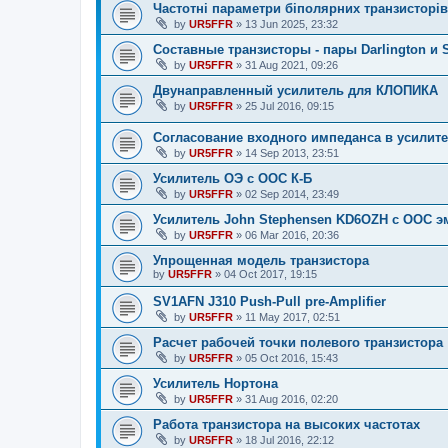
Частотні параметри біполярних транзисторів
by
UR5FFR
»
13 Jun 2025, 23:32
Составные транзисторы - пары Darlington и S
by
UR5FFR
»
31 Aug 2021, 09:26
Двунаправленный усилитель для КЛОПИКА
by
UR5FFR
»
25 Jul 2016, 09:15
Согласование входного импеданса в усилит
by
UR5FFR
»
14 Sep 2013, 23:51
Усилитель ОЭ с ООС К-Б
by
UR5FFR
»
02 Sep 2014, 23:49
Усилитель John Stephensen KD6OZH с ООС э
by
UR5FFR
»
06 Mar 2016, 20:36
Упрощенная модель транзистора
by
UR5FFR
»
04 Oct 2017, 19:15
SV1AFN J310 Push-Pull pre-Amplifier
by
UR5FFR
»
11 May 2017, 02:51
Расчет рабочей точки полевого транзистора
by
UR5FFR
»
05 Oct 2016, 15:43
Усилитель Нортона
by
UR5FFR
»
31 Aug 2016, 02:20
Работа транзистора на высоких частотах
by
UR5FFR
»
18 Jul 2016, 22:12