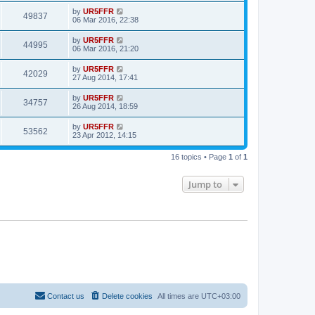
by
UR5FFR
49837
06 Mar 2016, 22:38
by
UR5FFR
44995
06 Mar 2016, 21:20
by
UR5FFR
42029
27 Aug 2014, 17:41
by
UR5FFR
34757
26 Aug 2014, 18:59
by
UR5FFR
53562
23 Apr 2012, 14:15
16 topics • Page
1
of
1
Jump to
Contact us
Delete cookies
All times are
UTC+03:00