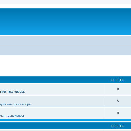
ed search
REPLIES
0
чики, трансиверы
5
датчики, трансиверы
0
ики, трансиверы
REPLIES