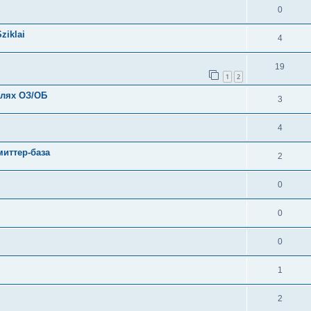
0
ziklai
4
19
1
2
елях ОЗ/ОБ
3
4
миттер-база
2
0
0
0
1
2