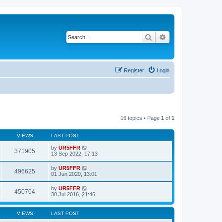
Search
Advanced search
Register
Login
16 topics • Page
1
of
1
VIEWS
LAST POST
by
UR5FFR
371905
13 Sep 2022, 17:13
by
UR5FFR
496625
01 Jun 2020, 13:01
by
UR5FFR
450704
30 Jul 2016, 21:46
VIEWS
LAST POST