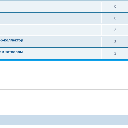
0
0
3
р-коллектор
2
щим затвором
2