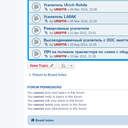
Усилитель Ulrich Rohde
by
UR5FFR
»
06 Mar 2016, 22:38
Усилитель LA8AK
by
UR5FFR
»
06 Mar 2016, 21:20
Реверсивные усилители
by
UR5FFR
»
21 Apr 2012, 23:51
Высокодинамичный усилитель с ООС эмитте
by
UR5FFR
»
23 Aug 2014, 12:25
УВЧ на полевом транзисторе по схеме с об
by
UR5FFR
»
22 Apr 2012, 11:33
New Topic
Return to Board Index
FORUM PERMISSIONS
You
cannot
post new topics in this forum
You
cannot
reply to topics in this forum
You
cannot
edit your posts in this forum
You
cannot
delete your posts in this forum
You
cannot
post attachments in this forum
Board index