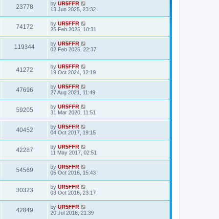
by
UR5FFR
23778
13 Jun 2025, 23:32
by
UR5FFR
74172
25 Feb 2025, 10:31
by
UR5FFR
119344
02 Feb 2025, 22:37
by
UR5FFR
41272
19 Oct 2024, 12:19
by
UR5FFR
47696
27 Aug 2021, 11:49
by
UR5FFR
59205
31 Mar 2020, 11:51
by
UR5FFR
40452
04 Oct 2017, 19:15
by
UR5FFR
42287
11 May 2017, 02:51
by
UR5FFR
54569
05 Oct 2016, 15:43
by
UR5FFR
30323
03 Oct 2016, 23:17
by
UR5FFR
42849
20 Jul 2016, 21:39