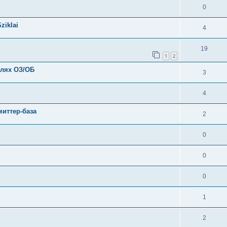
0
ziklai
4
19
1
2
елях ОЗ/ОБ
3
4
миттер-база
2
0
0
0
1
2