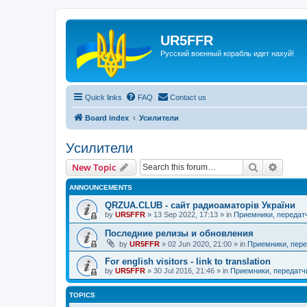
UR5FFR
Русский военный корабль идет нахуй!
Quick links
FAQ
Contact us
Board index
Усилители
Усилители
Search
Advanc
New Topic
ANNOUNCEMENTS
QRZUA.CLUB - сайт радиоаматорів України
by
UR5FFR
»
13 Sep 2022, 17:13
» in
Приемники, передат
Последние релизы и обновления
by
UR5FFR
»
02 Jun 2020, 21:00
» in
Приемники, пере
For english visitors - link to translation
by
UR5FFR
»
30 Jul 2016, 21:46
» in
Приемники, передатч
TOPICS