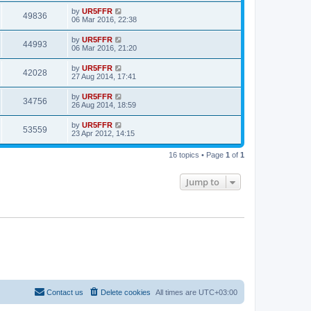
by
UR5FFR
49836
06 Mar 2016, 22:38
by
UR5FFR
44993
06 Mar 2016, 21:20
by
UR5FFR
42028
27 Aug 2014, 17:41
by
UR5FFR
34756
26 Aug 2014, 18:59
by
UR5FFR
53559
23 Apr 2012, 14:15
16 topics • Page
1
of
1
Jump to
Contact us
Delete cookies
All times are
UTC+03:00