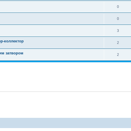
0
0
3
р-коллектор
2
щим затвором
2