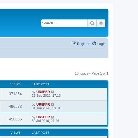
Search
Advanced search
Register
Login
16 topics • Page
1
of
1
VIEWS
LAST POST
by
UR5FFR
371854
13 Sep 2022, 17:13
by
UR5FFR
496573
01 Jun 2020, 13:01
by
UR5FFR
450665
30 Jul 2016, 21:46
VIEWS
LAST POST