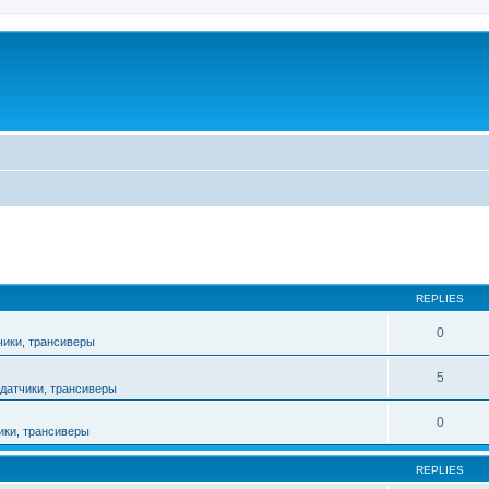
ed search
REPLIES
0
чики, трансиверы
5
датчики, трансиверы
0
ики, трансиверы
REPLIES