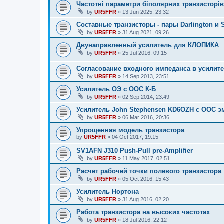
Частотні параметри біполярних транзисторів
by
UR5FFR
»
13 Jun 2025, 23:32
Составные транзисторы - пары Darlington и S
by
UR5FFR
»
31 Aug 2021, 09:26
Двунаправленный усилитель для КЛОПИКА
by
UR5FFR
»
25 Jul 2016, 09:15
Согласование входного импеданса в усилит
by
UR5FFR
»
14 Sep 2013, 23:51
Усилитель ОЭ с ООС К-Б
by
UR5FFR
»
02 Sep 2014, 23:49
Усилитель John Stephensen KD6OZH с ООС э
by
UR5FFR
»
06 Mar 2016, 20:36
Упрощенная модель транзистора
by
UR5FFR
»
04 Oct 2017, 19:15
SV1AFN J310 Push-Pull pre-Amplifier
by
UR5FFR
»
11 May 2017, 02:51
Расчет рабочей точки полевого транзистора
by
UR5FFR
»
05 Oct 2016, 15:43
Усилитель Нортона
by
UR5FFR
»
31 Aug 2016, 02:20
Работа транзистора на высоких частотах
by
UR5FFR
»
18 Jul 2016, 22:12