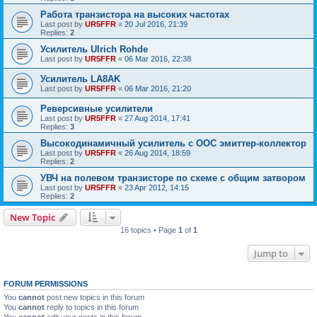
Работа транзистора на высоких частотах
Last post by
UR5FFR
«
20 Jul 2016, 21:39
Replies:
2
Усилитель Ulrich Rohde
Last post by
UR5FFR
«
06 Mar 2016, 22:38
Усилитель LA8AK
Last post by
UR5FFR
«
06 Mar 2016, 21:20
Реверсивные усилители
Last post by
UR5FFR
«
27 Aug 2014, 17:41
Replies:
3
Высокодинамичный усилитель с ООС эмиттер-коллектор
Last post by
UR5FFR
«
26 Aug 2014, 18:59
Replies:
2
УВЧ на полевом транзисторе по схеме с общим затвором
Last post by
UR5FFR
«
23 Apr 2012, 14:15
Replies:
2
New Topic
16 topics • Page
1
of
1
Jump to
FORUM PERMISSIONS
You
cannot
post new topics in this forum
You
cannot
reply to topics in this forum
You
cannot
edit your posts in this forum