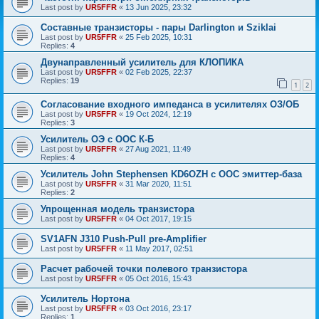
Last post by
UR5FFR
«
13 Jun 2025, 23:32
Составные транзисторы - пары Darlington и Sziklai
Last post by
UR5FFR
«
25 Feb 2025, 10:31
Replies:
4
Двунаправленный усилитель для КЛОПИКА
Last post by
UR5FFR
«
02 Feb 2025, 22:37
Replies:
19
1
2
Согласование входного импеданса в усилителях ОЗ/ОБ
Last post by
UR5FFR
«
19 Oct 2024, 12:19
Replies:
3
Усилитель ОЭ с ООС К-Б
Last post by
UR5FFR
«
27 Aug 2021, 11:49
Replies:
4
Усилитель John Stephensen KD6OZH с ООС эмиттер-база
Last post by
UR5FFR
«
31 Mar 2020, 11:51
Replies:
2
Упрощенная модель транзистора
Last post by
UR5FFR
«
04 Oct 2017, 19:15
SV1AFN J310 Push-Pull pre-Amplifier
Last post by
UR5FFR
«
11 May 2017, 02:51
Расчет рабочей точки полевого транзистора
Last post by
UR5FFR
«
05 Oct 2016, 15:43
Усилитель Нортона
Last post by
UR5FFR
«
03 Oct 2016, 23:17
Replies:
1