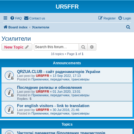
UR5FFR
FAQ
Contact us
Register
Login
S
Board index
Усилители
e
Усилители
a
Search
Advanced search
New Topic
r
16 topics • Page
1
of
1
c
Announcements
h
QRZUA.CLUB - сайт радиоаматорів України
Last post by
UR5FFR
«
13 Sep 2022, 17:13
Posted in
Приемники, передатчики, трансиверы
Последние релизы и обновления
Last post by
UR5FFR
«
01 Jun 2020, 13:01
Posted in
Приемники, передатчики, трансиверы
Replies:
5
For english visitors - link to translation
Last post by
UR5FFR
«
30 Jul 2016, 21:46
Posted in
Приемники, передатчики, трансиверы
Topics
Частотні параметри біполярних транзисторів