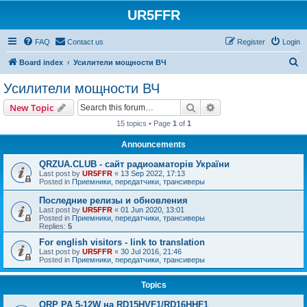
UR5FFR
FAQ
Contact us
Register
Login
S
Board index
Усилители мощности ВЧ
e
Усилители мощности ВЧ
a
Search
Advanced search
New Topic
r
15 topics • Page
1
of
1
c
Announcements
h
QRZUA.CLUB - сайт радиоаматорів України
Last post by
UR5FFR
«
13 Sep 2022, 17:13
Posted in
Приемники, передатчики, трансиверы
Последние релизы и обновления
Last post by
UR5FFR
«
01 Jun 2020, 13:01
Posted in
Приемники, передатчики, трансиверы
Replies:
5
For english visitors - link to translation
Last post by
UR5FFR
«
30 Jul 2016, 21:46
Posted in
Приемники, передатчики, трансиверы
Topics
QRP PA 5-12W на RD15HVF1/RD16HHF1