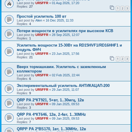
Last post by
UR5FFR
«
01 Aug 2026, 17:20
Replies:
27
1
2
3
Простой усилитель 100 вт
Last post by
Alien
«
16 Dec 2025, 11:33
Replies:
4
Потери мощности в усилителях при высоком КСВ
Last post by
UR5FFR
«
28 Sep 2025, 12:07
Replies:
1
Усилитель мощности 15-30Вт на RD15HVF1/RD16HHF1 и
модуль ФНЧ
Last post by
UR5FFR
«
23 Jun 2025, 17:56
Replies:
21
1
2
3
Вверх тормашками. Усилитель с заземленным
коллектором
Last post by
UR5FFR
«
02 Feb 2025, 22:44
Replies:
6
Экспериментальный усилитель АНТИКАЦАП-200
Last post by
UR5FFR
«
29 Jan 2025, 11:07
Replies:
9
QRP PA 2*КТ921, 5+вт, 1..30мгц, 12в
Last post by
UR5FFR
«
09 Jan 2025, 09:53
Replies:
3
QRP PA 4*КТ646, 12в, 2-4вт, 1..30MHz
Last post by
UR5FFR
«
09 Jan 2025, 09:53
Replies:
7
QRPP PA 2*BS170, 1вт, 1..30MHz, 12в