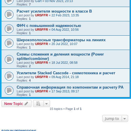
Last post by
Gart
«
03 Nov 2023, 23:13
Replies:
7
Расчет усилителя мощности в классе B
Last post by
UR5FFR
«
22 Feb 2023, 13:35
Replies:
1
ФНЧ с повышенной надежностью
Last post by
UR5FFR
«
04 Aug 2022, 10:56
Replies:
1
Широкополосные трансформаторы на линиях
Last post by
UR5FFR
«
20 Jul 2022, 10:07
Replies:
1
Схемы сложения и деления мощности (Power
splitter/combiner)
Last post by
UR5FFR
«
18 Jul 2022, 08:58
Replies:
2
Усилители Stacked Cascode - схемотехника и расчет
Last post by
UR5FFR
«
09 Aug 2014, 21:18
Replies:
4
Справочная информация по компонентам и расчету PA
Last post by
UR5FFR
«
17 Sep 2013, 09:17
Replies:
1
New Topic
15 topics • Page
1
of
1
Jump to