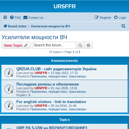
UR5FFR
FAQ
Contact us
Register
Login
S
Board index
Усилители мощности ВЧ
e
Усилители мощности ВЧ
a
Search
Advanced search
New Topic
r
15 topics • Page
1
of
1
c
Announcements
h
QRZUA.CLUB - сайт радиоаматорів України
Last post by
UR5FFR
«
13 Sep 2022, 17:13
Posted in
Приемники, передатчики, трансиверы
Последние релизы и обновления
Last post by
UR5FFR
«
01 Jun 2020, 13:01
Posted in
Приемники, передатчики, трансиверы
Replies:
5
For english visitors - link to translation
Last post by
UR5FFR
«
30 Jul 2016, 21:46
Posted in
Приемники, передатчики, трансиверы
Topics
QRP PA 5-12W на RD15HVF1/RD16HHF1