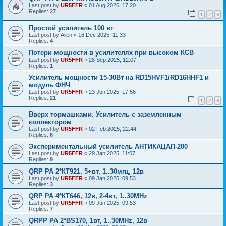
Last post by
UR5FFR
«
01 Aug 2026, 17:20
Replies:
27
1
2
3
Простой усилитель 100 вт
Last post by
Alien
«
16 Dec 2025, 11:33
Replies:
4
Потери мощности в усилителях при высоком КСВ
Last post by
UR5FFR
«
28 Sep 2025, 12:07
Replies:
1
Усилитель мощности 15-30Вт на RD15HVF1/RD16HHF1 и
модуль ФНЧ
Last post by
UR5FFR
«
23 Jun 2025, 17:56
Replies:
21
1
2
3
Вверх тормашками. Усилитель с заземленным
коллектором
Last post by
UR5FFR
«
02 Feb 2025, 22:44
Replies:
6
Экспериментальный усилитель АНТИКАЦАП-200
Last post by
UR5FFR
«
29 Jan 2025, 11:07
Replies:
9
QRP PA 2*КТ921, 5+вт, 1..30мгц, 12в
Last post by
UR5FFR
«
09 Jan 2025, 09:53
Replies:
3
QRP PA 4*КТ646, 12в, 2-4вт, 1..30MHz
Last post by
UR5FFR
«
09 Jan 2025, 09:53
Replies:
7
QRPP PA 2*BS170, 1вт, 1..30MHz, 12в