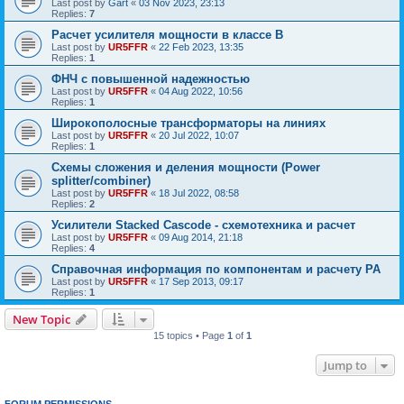
Last post by
Gart
«
03 Nov 2023, 23:13
Replies:
7
Расчет усилителя мощности в классе B
Last post by
UR5FFR
«
22 Feb 2023, 13:35
Replies:
1
ФНЧ с повышенной надежностью
Last post by
UR5FFR
«
04 Aug 2022, 10:56
Replies:
1
Широкополосные трансформаторы на линиях
Last post by
UR5FFR
«
20 Jul 2022, 10:07
Replies:
1
Схемы сложения и деления мощности (Power
splitter/combiner)
Last post by
UR5FFR
«
18 Jul 2022, 08:58
Replies:
2
Усилители Stacked Cascode - схемотехника и расчет
Last post by
UR5FFR
«
09 Aug 2014, 21:18
Replies:
4
Справочная информация по компонентам и расчету PA
Last post by
UR5FFR
«
17 Sep 2013, 09:17
Replies:
1
New Topic
15 topics • Page
1
of
1
Jump to