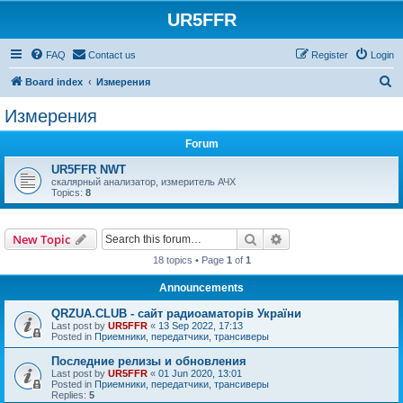
UR5FFR
FAQ
Contact us
Register
Login
S
Board index
Измерения
e
Измерения
a
Forum
r
c
UR5FFR NWT
скалярный анализатор, измеритель АЧХ
h
Topics:
8
Search
Advanced search
New Topic
18 topics • Page
1
of
1
Announcements
QRZUA.CLUB - сайт радиоаматорів України
Last post by
UR5FFR
«
13 Sep 2022, 17:13
Posted in
Приемники, передатчики, трансиверы
Последние релизы и обновления
Last post by
UR5FFR
«
01 Jun 2020, 13:01
Posted in
Приемники, передатчики, трансиверы
Replies:
5