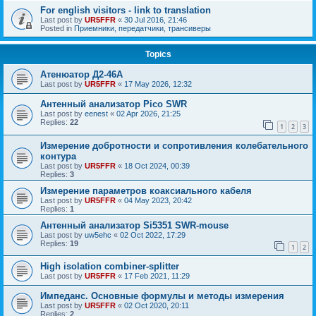
For english visitors - link to translation
Last post by
UR5FFR
«
30 Jul 2016, 21:46
Posted in
Приемники, передатчики, трансиверы
Topics
Атенюатор Д2-46А
Last post by
UR5FFR
«
17 May 2026, 12:32
Антенный анализатор Pico SWR
Last post by
eenest
«
02 Apr 2026, 21:25
Replies:
22
1
2
3
Измерение добротности и сопротивления колебательного
контура
Last post by
UR5FFR
«
18 Oct 2024, 00:39
Replies:
3
Измерение параметров коаксиального кабеля
Last post by
UR5FFR
«
04 May 2023, 20:42
Replies:
1
Антенный анализатор Si5351 SWR-mouse
Last post by
uw5ehc
«
02 Oct 2022, 17:29
Replies:
19
1
2
High isolation combiner-splitter
Last post by
UR5FFR
«
17 Feb 2021, 11:29
Импеданс. Основные формулы и методы измерения
Last post by
UR5FFR
«
02 Oct 2020, 20:11
Replies:
2