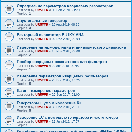
Определение параметров кварцевых резонаторов
Last post by
UR5FFR
«
09 Feb 2020, 21:29
Replies:
1
Двухтональный генератор
Last post by
UR5FFR
«
15 Aug 2019, 09:13
Replies:
4
Векторный анализатор EU1KY VNA
Last post by
UR5FFR
«
02 Dec 2018, 20:04
Измерение интермодуляции и динамического диапазона
Last post by
UR5FFR
«
18 Nov 2018, 22:09
Replies:
2
Подбор кварцевых резонаторов для фильтров
Last post by
UR5FFR
«
22 Apr 2018, 00:46
Replies:
1
Измерение параметров кварцевых резонаторов
Last post by
UR5FFR
«
25 Dec 2017, 16:25
Replies:
5
Balun - измерение параметров
Last post by
UR5FFR
«
27 Sep 2017, 01:09
Генераторы шума и измерение Кш
Last post by
UR5FFR
«
30 Dec 2016, 23:11
Replies:
5
Измерение LC с помощью генератора и частотомера
Last post by
UR5FFR
«
27 Jun 2012, 17:57
Replies:
1
Калиброванный микромощный генератор -45dBm 14MHz