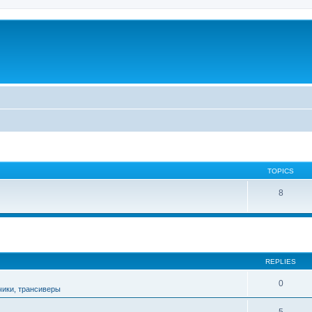
TOPICS
8
ed search
REPLIES
0
чики, трансиверы