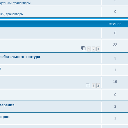
5
датчики, трансиверы
0
ики, трансиверы
REPLIES
0
22
1
2
3
лебательного контура
3
я
1
19
1
2
0
мерения
2
торов
1