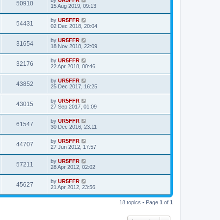
by
UR5FFR
50910
15 Aug 2019, 09:13
by
UR5FFR
54431
02 Dec 2018, 20:04
by
UR5FFR
31654
18 Nov 2018, 22:09
by
UR5FFR
32176
22 Apr 2018, 00:46
by
UR5FFR
43852
25 Dec 2017, 16:25
by
UR5FFR
43015
27 Sep 2017, 01:09
by
UR5FFR
61547
30 Dec 2016, 23:11
by
UR5FFR
44707
27 Jun 2012, 17:57
by
UR5FFR
57211
28 Apr 2012, 02:02
by
UR5FFR
45627
21 Apr 2012, 23:56
18 topics • Page
1
of
1