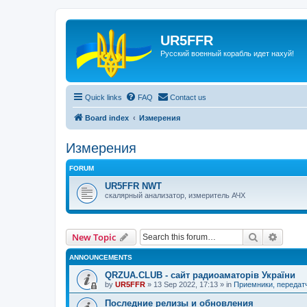
UR5FFR
Русский военный корабль идет нахуй!
Quick links
FAQ
Contact us
Board index
Измерения
Измерения
FORUM
UR5FFR NWT
скалярный анализатор, измеритель АЧХ
Search
Advanc
New Topic
ANNOUNCEMENTS
QRZUA.CLUB - сайт радиоаматорів України
by
UR5FFR
»
13 Sep 2022, 17:13
» in
Приемники, передат
Последние релизы и обновления