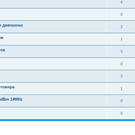
4
0
о диапазона
2
ов
1
ров
5
0
5
отомера
1
5dBm 14MHz
0
0