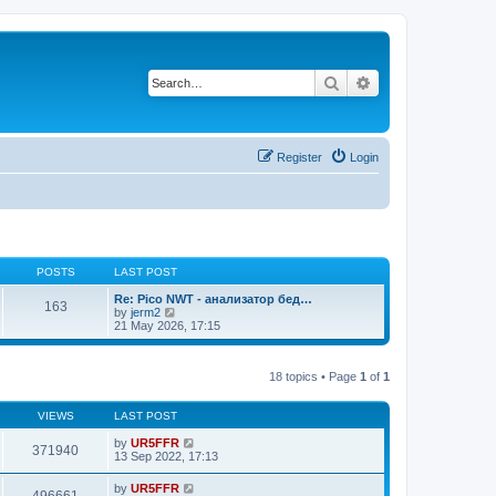
Search
Advanced search
Register
Login
POSTS
LAST POST
Re: Pico NWT - анализатор бед…
163
V
by
jerm2
i
21 May 2026, 17:15
e
w
t
18 topics • Page
1
of
1
h
e
l
VIEWS
LAST POST
a
t
by
UR5FFR
e
371940
13 Sep 2022, 17:13
s
t
p
by
UR5FFR