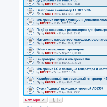
Двухтональный генератор
by
UR5FFR
»
28 Apr 2012, 00:44
Векторный анализатор EU1KY VNA
by
UR5FFR
»
02 Dec 2018, 20:04
Измерение интермодуляции и динамическог
by
UR5FFR
»
19 Oct 2017, 20:04
Подбор кварцевых резонаторов для фильтр
by
UR5FFR
»
21 Apr 2018, 23:36
Измерение параметров кварцевых резонато
by
UR5FFR
»
25 Dec 2017, 12:30
Balun - измерение параметров
by
UR5FFR
»
27 Sep 2017, 01:09
Генераторы шума и измерение Кш
by
UR5FFR
»
16 Mar 2013, 23:24
Измерение LC с помощью генератора и част
by
UR5FFR
»
27 Jun 2012, 11:06
Калиброванный микромощный генератор -4
by
UR5FFR
»
28 Apr 2012, 02:02
Схема "сдвига" выходных уровней AD8307
by
UR5FFR
»
21 Apr 2012, 23:56
New Topic