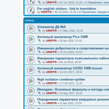
by
UR5FFR
»
02 Jun 2020, 21:00
» in
Приемники, пере
For english visitors - link to translation
by
UR5FFR
»
30 Jul 2016, 21:46
» in
Приемники, передатч
TOPICS
Атенюатор Д2-46А
by
UR5FFR
»
17 May 2026, 12:32
Антенный анализатор Pico SWR
by
UR5FFR
»
26 Apr 2020, 21:44
Измерение добротности и сопротивления ко
by
UR5FFR
»
15 Oct 2024, 21:52
Измерение параметров коаксиального кабел
by
UR5FFR
»
06 Jul 2018, 00:04
Антенный анализатор Si5351 SWR-mouse
by
UR5FFR
»
13 Oct 2017, 18:03
High isolation combiner-splitter
by
UR5FFR
»
17 Feb 2021, 11:29
Импеданс. Основные формулы и методы из
by
UR5FFR
»
24 Sep 2017, 22:21
Определение параметров кварцевых резона
by
UR5FFR
»
21 Apr 2012, 23:29