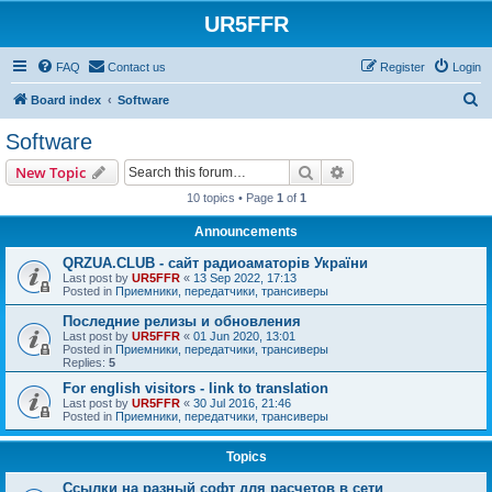
UR5FFR
FAQ
Contact us
Register
Login
S
Board index
Software
e
Software
a
Search
Advanced search
New Topic
r
10 topics • Page
1
of
1
c
Announcements
h
QRZUA.CLUB - сайт радиоаматорів України
Last post by
UR5FFR
«
13 Sep 2022, 17:13
Posted in
Приемники, передатчики, трансиверы
Последние релизы и обновления
Last post by
UR5FFR
«
01 Jun 2020, 13:01
Posted in
Приемники, передатчики, трансиверы
Replies:
5
For english visitors - link to translation
Last post by
UR5FFR
«
30 Jul 2016, 21:46
Posted in
Приемники, передатчики, трансиверы
Topics
Ссылки на разный софт для расчетов в сети