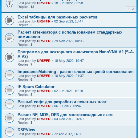
Last post by
UR5FFR
«
18 Jun 2022, 03:58
Replies:
13
1
2
Excel таблицы для различных расчетов
Last post by
UR5FFR
«
02 Sep 2023, 13:47
Replies:
5
Расчет аттенюатора с использованием стандартных
номиналов
Last post by
UR5FFR
«
29 Nov 2022, 00:05
Replies:
1
Программа для векторного анализатора NanoVNA V2 (S-A-
A V2)
Last post by
UR5FFR
«
18 May 2022, 19:47
Replies:
7
ImpedanceMatching - расчет сложных цепей согласования
Last post by
UR5FFR
«
10 May 2022, 21:37
Replies:
6
IF Spurs Calculator
Last post by
UR5FFR
«
02 Jun 2021, 10:18
Replies:
3
Разный софт для разработки печатных плат
Last post by
UR5FFR
«
06 Jul 2017, 09:47
Расчет NF, MDS, DR3 для многокаскадных схем
Last post by
UR5FFR
«
04 Dec 2012, 16:40
Replies:
1
DSPView
Last post by
UR5FFR
«
22 Apr 2012, 14:36