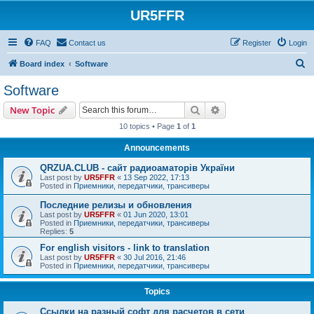
UR5FFR
FAQ
Contact us
Register
Login
S
Board index
Software
e
Software
a
Search
Advanced search
New Topic
r
10 topics • Page
1
of
1
c
Announcements
h
QRZUA.CLUB - сайт радиоаматорів України
Last post by
UR5FFR
«
13 Sep 2022, 17:13
Posted in
Приемники, передатчики, трансиверы
Последние релизы и обновления
Last post by
UR5FFR
«
01 Jun 2020, 13:01
Posted in
Приемники, передатчики, трансиверы
Replies:
5
For english visitors - link to translation
Last post by
UR5FFR
«
30 Jul 2016, 21:46
Posted in
Приемники, передатчики, трансиверы
Topics
Ссылки на разный софт для расчетов в сети