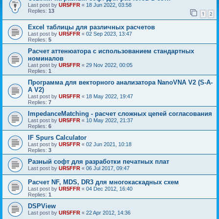
Last post by
UR5FFR
«
18 Jun 2022, 03:58
Replies:
13
1
2
Excel таблицы для различных расчетов
Last post by
UR5FFR
«
02 Sep 2023, 13:47
Replies:
5
Расчет аттенюатора с использованием стандартных
номиналов
Last post by
UR5FFR
«
29 Nov 2022, 00:05
Replies:
1
Программа для векторного анализатора NanoVNA V2 (S-A-
A V2)
Last post by
UR5FFR
«
18 May 2022, 19:47
Replies:
7
ImpedanceMatching - расчет сложных цепей согласования
Last post by
UR5FFR
«
10 May 2022, 21:37
Replies:
6
IF Spurs Calculator
Last post by
UR5FFR
«
02 Jun 2021, 10:18
Replies:
3
Разный софт для разработки печатных плат
Last post by
UR5FFR
«
06 Jul 2017, 09:47
Расчет NF, MDS, DR3 для многокаскадных схем
Last post by
UR5FFR
«
04 Dec 2012, 16:40
Replies:
1
DSPView
Last post by
UR5FFR
«
22 Apr 2012, 14:36