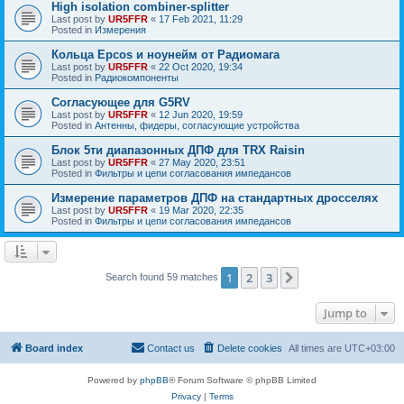
High isolation combiner-splitter
Last post by
UR5FFR
«
17 Feb 2021, 11:29
Posted in
Измерения
Кольца Epcos и ноунейм от Радиомага
Last post by
UR5FFR
«
22 Oct 2020, 19:34
Posted in
Радиокомпоненты
Согласующее для G5RV
Last post by
UR5FFR
«
12 Jun 2020, 19:59
Posted in
Антенны, фидеры, согласующие устройства
Блок 5ти диапазонных ДПФ для TRX Raisin
Last post by
UR5FFR
«
27 May 2020, 23:51
Posted in
Фильтры и цепи согласования импедансов
Измерение параметров ДПФ на стандартных дросселях
Last post by
UR5FFR
«
19 Mar 2020, 22:35
Posted in
Фильтры и цепи согласования импедансов
1
2
3
Next
Search found 59 matches
Jump to
Board index
Contact us
Delete cookies
All times are
UTC+03:00
Powered by
phpBB
® Forum Software © phpBB Limited
Privacy
|
Terms