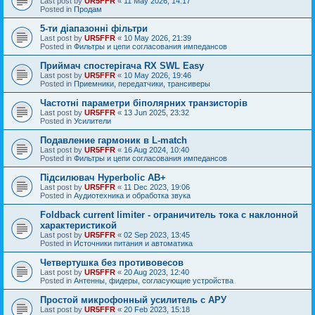
Last post by
UR5FFR
«
11 May 2026, 14:17
Posted in
Продам
5-ти діапазонні фільтри
Last post by
UR5FFR
«
10 May 2026, 21:39
Posted in
Фильтры и цепи согласования импедансов
Приймач спостерігача RX SWL Easy
Last post by
UR5FFR
«
10 May 2026, 19:46
Posted in
Приемники, передатчики, трансиверы
Частотні параметри біполярних транзисторів
Last post by
UR5FFR
«
13 Jun 2025, 23:32
Posted in
Усилители
Подавление гармоник в L-match
Last post by
UR5FFR
«
16 Aug 2024, 10:40
Posted in
Фильтры и цепи согласования импедансов
Підсилювач Hyperbolic AB+
Last post by
UR5FFR
«
11 Dec 2023, 19:06
Posted in
Аудиотехника и обработка звука
Foldback current limiter - ограничитель тока с наклонной
характеристикой
Last post by
UR5FFR
«
02 Sep 2023, 13:45
Posted in
Источники питания и автоматика
Четвертушка без противовесов
Last post by
UR5FFR
«
20 Aug 2023, 12:40
Posted in
Антенны, фидеры, согласующие устройства
Простой микрофонный усилитель с АРУ
Last post by
UR5FFR
«
20 Feb 2023, 15:18