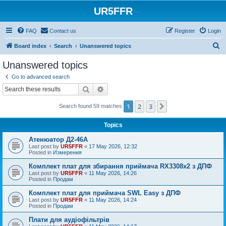
UR5FFR
FAQ
Contact us
Register
Login
S
Board index
Search
Unanswered topics
e
Unanswered topics
a
Go to advanced search
r
Search
Advanced search
c
1
2
3
Next
Search found 59 matches
h
Topics
Атенюатор Д2-46А
Last post by
UR5FFR
«
17 May 2026, 12:32
Posted in
Измерения
Комплект плат для збирання приймача RX3308x2 з ДПФ
Last post by
UR5FFR
«
11 May 2026, 14:26
Posted in
Продам
Комплект плат для приймача SWL Easy з ДПФ
Last post by
UR5FFR
«
11 May 2026, 14:24
Posted in
Продам
Плати для аудіофільтрів