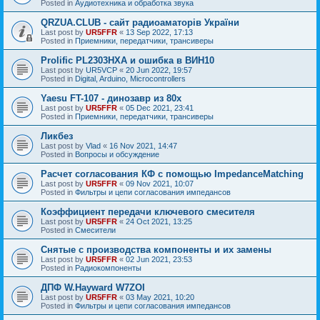
Posted in
Аудиотехника и обработка звука
QRZUA.CLUB - сайт радиоаматорів України
Last post by
UR5FFR
«
13 Sep 2022, 17:13
Posted in
Приемники, передатчики, трансиверы
Prolific PL2303HXA и ошибка в ВИН10
Last post by
UR5VCP
«
20 Jun 2022, 19:57
Posted in
Digital, Arduino, Microcontrollers
Yaesu FT-107 - динозавр из 80х
Last post by
UR5FFR
«
05 Dec 2021, 23:41
Posted in
Приемники, передатчики, трансиверы
Ликбез
Last post by
Vlad
«
16 Nov 2021, 14:47
Posted in
Вопросы и обсуждение
Расчет согласования КФ с помощью ImpedanceMatching
Last post by
UR5FFR
«
09 Nov 2021, 10:07
Posted in
Фильтры и цепи согласования импедансов
Коэффициент передачи ключевого смесителя
Last post by
UR5FFR
«
24 Oct 2021, 13:25
Posted in
Смесители
Снятые с производства компоненты и их замены
Last post by
UR5FFR
«
02 Jun 2021, 23:53
Posted in
Радиокомпоненты
ДПФ W.Hayward W7ZOI
Last post by
UR5FFR
«
03 May 2021, 10:20
Posted in
Фильтры и цепи согласования импедансов