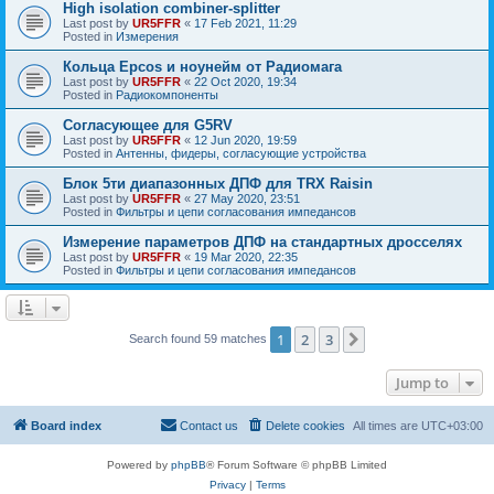
High isolation combiner-splitter
Last post by
UR5FFR
«
17 Feb 2021, 11:29
Posted in
Измерения
Кольца Epcos и ноунейм от Радиомага
Last post by
UR5FFR
«
22 Oct 2020, 19:34
Posted in
Радиокомпоненты
Согласующее для G5RV
Last post by
UR5FFR
«
12 Jun 2020, 19:59
Posted in
Антенны, фидеры, согласующие устройства
Блок 5ти диапазонных ДПФ для TRX Raisin
Last post by
UR5FFR
«
27 May 2020, 23:51
Posted in
Фильтры и цепи согласования импедансов
Измерение параметров ДПФ на стандартных дросселях
Last post by
UR5FFR
«
19 Mar 2020, 22:35
Posted in
Фильтры и цепи согласования импедансов
1
2
3
Next
Search found 59 matches
Jump to
Board index
Contact us
Delete cookies
All times are
UTC+03:00
Powered by
phpBB
® Forum Software © phpBB Limited
Privacy
|
Terms