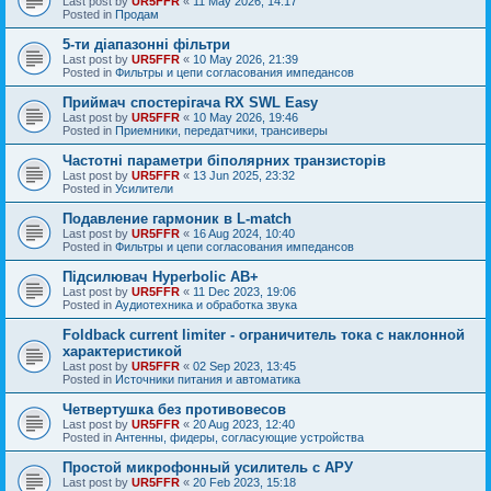
Last post by
UR5FFR
«
11 May 2026, 14:17
Posted in
Продам
5-ти діапазонні фільтри
Last post by
UR5FFR
«
10 May 2026, 21:39
Posted in
Фильтры и цепи согласования импедансов
Приймач спостерігача RX SWL Easy
Last post by
UR5FFR
«
10 May 2026, 19:46
Posted in
Приемники, передатчики, трансиверы
Частотні параметри біполярних транзисторів
Last post by
UR5FFR
«
13 Jun 2025, 23:32
Posted in
Усилители
Подавление гармоник в L-match
Last post by
UR5FFR
«
16 Aug 2024, 10:40
Posted in
Фильтры и цепи согласования импедансов
Підсилювач Hyperbolic AB+
Last post by
UR5FFR
«
11 Dec 2023, 19:06
Posted in
Аудиотехника и обработка звука
Foldback current limiter - ограничитель тока с наклонной
характеристикой
Last post by
UR5FFR
«
02 Sep 2023, 13:45
Posted in
Источники питания и автоматика
Четвертушка без противовесов
Last post by
UR5FFR
«
20 Aug 2023, 12:40
Posted in
Антенны, фидеры, согласующие устройства
Простой микрофонный усилитель с АРУ
Last post by
UR5FFR
«
20 Feb 2023, 15:18