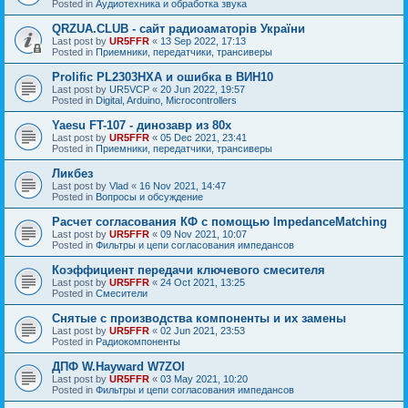
Posted in
Аудиотехника и обработка звука
QRZUA.CLUB - сайт радиоаматорів України
Last post by
UR5FFR
«
13 Sep 2022, 17:13
Posted in
Приемники, передатчики, трансиверы
Prolific PL2303HXA и ошибка в ВИН10
Last post by
UR5VCP
«
20 Jun 2022, 19:57
Posted in
Digital, Arduino, Microcontrollers
Yaesu FT-107 - динозавр из 80х
Last post by
UR5FFR
«
05 Dec 2021, 23:41
Posted in
Приемники, передатчики, трансиверы
Ликбез
Last post by
Vlad
«
16 Nov 2021, 14:47
Posted in
Вопросы и обсуждение
Расчет согласования КФ с помощью ImpedanceMatching
Last post by
UR5FFR
«
09 Nov 2021, 10:07
Posted in
Фильтры и цепи согласования импедансов
Коэффициент передачи ключевого смесителя
Last post by
UR5FFR
«
24 Oct 2021, 13:25
Posted in
Смесители
Снятые с производства компоненты и их замены
Last post by
UR5FFR
«
02 Jun 2021, 23:53
Posted in
Радиокомпоненты
ДПФ W.Hayward W7ZOI
Last post by
UR5FFR
«
03 May 2021, 10:20
Posted in
Фильтры и цепи согласования импедансов