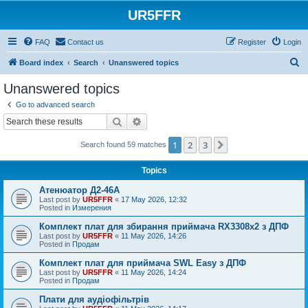
UR5FFR
FAQ
Contact us
Register
Login
S
Board index
Search
Unanswered topics
e
Unanswered topics
a
Go to advanced search
r
Search
Advanced search
c
1
2
3
Next
Search found 59 matches
h
Topics
Атенюатор Д2-46А
Last post by
UR5FFR
«
17 May 2026, 12:32
Posted in
Измерения
Комплект плат для збирання приймача RX3308x2 з ДПФ
Last post by
UR5FFR
«
11 May 2026, 14:26
Posted in
Продам
Комплект плат для приймача SWL Easy з ДПФ
Last post by
UR5FFR
«
11 May 2026, 14:24
Posted in
Продам
Плати для аудіофільтрів