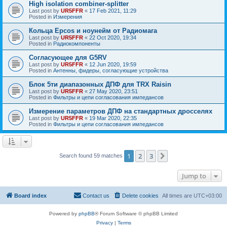
High isolation combiner-splitter
Last post by
UR5FFR
«
17 Feb 2021, 11:29
Posted in
Измерения
Кольца Epcos и ноунейм от Радиомага
Last post by
UR5FFR
«
22 Oct 2020, 19:34
Posted in
Радиокомпоненты
Согласующее для G5RV
Last post by
UR5FFR
«
12 Jun 2020, 19:59
Posted in
Антенны, фидеры, согласующие устройства
Блок 5ти диапазонных ДПФ для TRX Raisin
Last post by
UR5FFR
«
27 May 2020, 23:51
Posted in
Фильтры и цепи согласования импедансов
Измерение параметров ДПФ на стандартных дросселях
Last post by
UR5FFR
«
19 Mar 2020, 22:35
Posted in
Фильтры и цепи согласования импедансов
1
2
3
Next
Search found 59 matches
Jump to
Board index
Contact us
Delete cookies
All times are
UTC+03:00
Powered by
phpBB
® Forum Software © phpBB Limited
Privacy
|
Terms