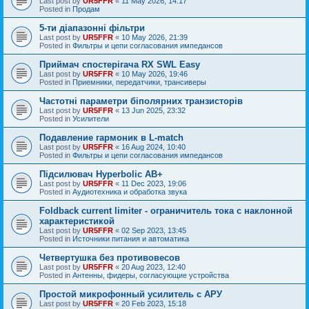
Last post by
UR5FFR
«
11 May 2026, 14:17
Posted in
Продам
5-ти діапазонні фільтри
Last post by
UR5FFR
«
10 May 2026, 21:39
Posted in
Фильтры и цепи согласования импедансов
Приймач спостерігача RX SWL Easy
Last post by
UR5FFR
«
10 May 2026, 19:46
Posted in
Приемники, передатчики, трансиверы
Частотні параметри біполярних транзисторів
Last post by
UR5FFR
«
13 Jun 2025, 23:32
Posted in
Усилители
Подавление гармоник в L-match
Last post by
UR5FFR
«
16 Aug 2024, 10:40
Posted in
Фильтры и цепи согласования импедансов
Підсилювач Hyperbolic AB+
Last post by
UR5FFR
«
11 Dec 2023, 19:06
Posted in
Аудиотехника и обработка звука
Foldback current limiter - ограничитель тока с наклонной
характеристикой
Last post by
UR5FFR
«
02 Sep 2023, 13:45
Posted in
Источники питания и автоматика
Четвертушка без противовесов
Last post by
UR5FFR
«
20 Aug 2023, 12:40
Posted in
Антенны, фидеры, согласующие устройства
Простой микрофонный усилитель с АРУ
Last post by
UR5FFR
«
20 Feb 2023, 15:18