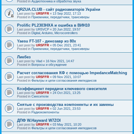
Posted in
Аудиотехника и обработка звука
QRZUA.CLUB - сайт радиоаматорів України
Last post by
UR5FFR
«
13 Sep 2022, 17:13
Posted in
Приемники, передатчики, трансиверы
Prolific PL2303HXA и ошибка в ВИН10
Last post by
UR5VCP
«
20 Jun 2022, 19:57
Posted in
Digital, Arduino, Microcontrollers
Yaesu FT-107 - динозавр из 80х
Last post by
UR5FFR
«
05 Dec 2021, 23:41
Posted in
Приемники, передатчики, трансиверы
Ликбез
Last post by
Vlad
«
16 Nov 2021, 14:47
Posted in
Вопросы и обсуждение
Расчет согласования КФ с помощью ImpedanceMatching
Last post by
UR5FFR
«
09 Nov 2021, 10:07
Posted in
Фильтры и цепи согласования импедансов
Коэффициент передачи ключевого смесителя
Last post by
UR5FFR
«
24 Oct 2021, 13:25
Posted in
Смесители
Снятые с производства компоненты и их замены
Last post by
UR5FFR
«
02 Jun 2021, 23:53
Posted in
Радиокомпоненты
ДПФ W.Hayward W7ZOI
Last post by
UR5FFR
«
03 May 2021, 10:20
Posted in
Фильтры и цепи согласования импедансов