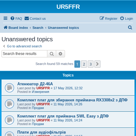
UR5FFR
FAQ
Contact us
Register
Login
S
Board index
Search
Unanswered topics
e
Unanswered topics
a
Go to advanced search
r
Search
Advanced search
c
1
2
3
Next
Search found 59 matches
h
Topics
Атенюатор Д2-46А
Last post by
UR5FFR
«
17 May 2026, 12:32
Posted in
Измерения
Комплект плат для збирання приймача RX3308x2 з ДПФ
Last post by
UR5FFR
«
11 May 2026, 14:26
Posted in
Продам
Комплект плат для приймача SWL Easy з ДПФ
Last post by
UR5FFR
«
11 May 2026, 14:24
Posted in
Продам
Плати для аудіофільтрів