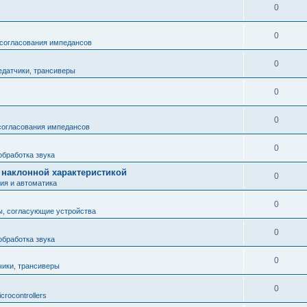
0
0
 согласования импедансов
0
едатчики, трансиверы
0
0
согласования импедансов
0
обработка звука
 с наклонной характеристикой
0
ия и автоматика
0
ы, согласующие устройства
0
обработка звука
0
чики, трансиверы
0
icrocontrollers