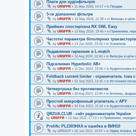
Плати для аудіофільтрів
by
UR5FFR
»
11 May 2026, 14:17
» in
Продам
5-ти діапазонні фільтри
by
UR5FFR
»
10 May 2026, 21:39
» in
Фильтры и цепи
Приймач спостерігача RX SWL Easy
by
UR5FFR
»
10 May 2026, 19:46
» in
Приемники, пер
Частотні параметри біполярних транзисторів
by
UR5FFR
»
13 Jun 2025, 23:32
» in
Усилители
Подавление гармоник в L-match
by
UR5FFR
»
16 Aug 2024, 10:40
» in
Фильтры и цепи 
Підсилювач Hyperbolic AB+
by
UR5FFR
»
11 Dec 2023, 19:06
» in
Аудиотехника и 
Foldback current limiter - ограничитель тока
by
UR5FFR
»
02 Sep 2023, 13:45
» in
Источники питан
Четвертушка без противовесов
by
UR5FFR
»
20 Aug 2023, 12:40
» in
Антенны, фидер
Простой микрофонный усилитель с АРУ
by
UR5FFR
»
20 Feb 2023, 15:18
» in
Аудиотехника и 
QRZUA.CLUB - сайт радиоаматорів України
by
UR5FFR
»
13 Sep 2022, 17:13
» in
Приемники, передат
Prolific PL2303HXA и ошибка в ВИН10
by
UR5VCP
»
20 Jun 2022, 19:57
» in
Digital, Arduino, M