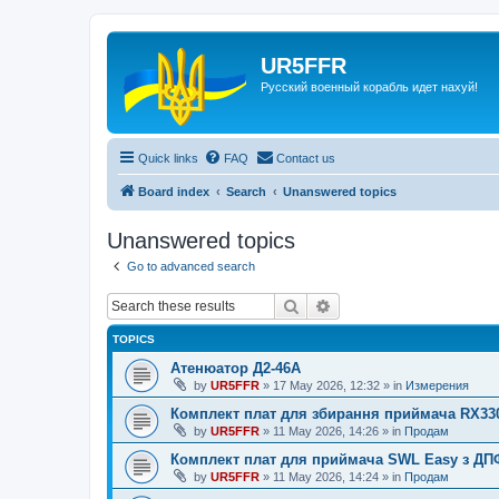
UR5FFR
Русский военный корабль идет нахуй!
Quick links
FAQ
Contact us
Board index
Search
Unanswered topics
Unanswered topics
Go to advanced search
Search
Advanced search
TOPICS
Атенюатор Д2-46А
by
UR5FFR
»
17 May 2026, 12:32
» in
Измерения
Комплект плат для збирання приймача RX33
by
UR5FFR
»
11 May 2026, 14:26
» in
Продам
Комплект плат для приймача SWL Easy з ДП
by
UR5FFR
»
11 May 2026, 14:24
» in
Продам