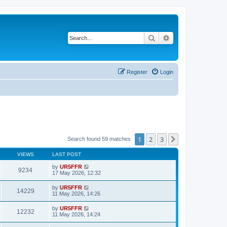
Search
Advanced search
Register
Login
1
2
3
Next
Search found 59 matches
VIEWS
LAST POST
by
UR5FFR
9234
17 May 2026, 12:32
by
UR5FFR
14229
11 May 2026, 14:26
by
UR5FFR
12232
11 May 2026, 14:24