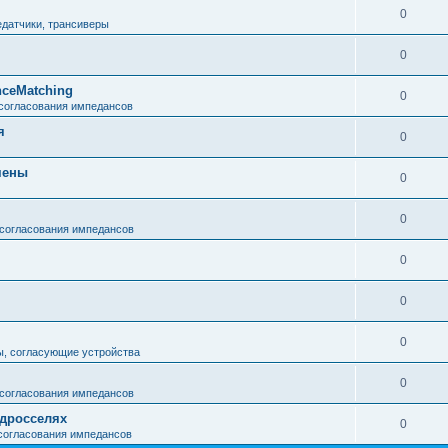
0
едатчики, трансиверы
0
ceMatching
0
 согласования импедансов
я
0
мены
0
0
 согласования импедансов
0
0
0
ы, согласующие устройства
0
 согласования импедансов
 дросселях
0
 согласования импедансов