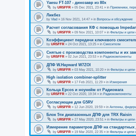
Yaesu FT-107 - динозавр из 80х
by
UR5FFR
»
05 Dec 2021, 23:41
» in
Приемники, пер
Ликбез
by
Vlad
»
16 Nov 2021, 14:47
» in
Вопросы и обсуждение
Расчет согласования КФ с помощью Impedan
by
UR5FFR
»
09 Nov 2021, 10:07
» in
Фильтры и цепи
Коэффициент передачи ключевого смесител
by
UR5FFR
»
24 Oct 2021, 13:25
» in
Смесители
Снятые с производства компоненты и их за
by
UR5FFR
»
02 Jun 2021, 23:53
» in
Радиокомпоненты
ДПФ W.Hayward W7ZOI
by
UR5FFR
»
03 May 2021, 10:20
» in
Фильтры и цепи
High isolation combiner-splitter
by
UR5FFR
»
17 Feb 2021, 11:29
» in
Измерения
Кольца Epcos и ноунейм от Радиомага
by
UR5FFR
»
22 Oct 2020, 19:34
» in
Радиокомпоненты
Согласующее для G5RV
by
UR5FFR
»
12 Jun 2020, 19:59
» in
Антенны, фидер
Блок 5ти диапазонных ДПФ для TRX Raisin
by
UR5FFR
»
27 May 2020, 23:51
» in
Фильтры и цепи
Измерение параметров ДПФ на стандартных
by
UR5FFR
»
19 Mar 2020, 22:35
» in
Фильтры и цепи