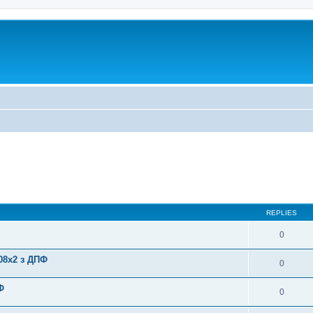
REPLIES
0
08x2 з ДПФ
0
Ф
0