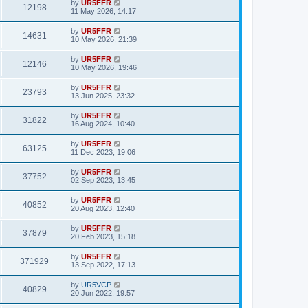
by
UR5FFR
12198
11 May 2026, 14:17
by
UR5FFR
14631
10 May 2026, 21:39
by
UR5FFR
12146
10 May 2026, 19:46
by
UR5FFR
23793
13 Jun 2025, 23:32
by
UR5FFR
31822
16 Aug 2024, 10:40
by
UR5FFR
63125
11 Dec 2023, 19:06
by
UR5FFR
37752
02 Sep 2023, 13:45
by
UR5FFR
40852
20 Aug 2023, 12:40
by
UR5FFR
37879
20 Feb 2023, 15:18
by
UR5FFR
371929
13 Sep 2022, 17:13
by
UR5VCP
40829
20 Jun 2022, 19:57