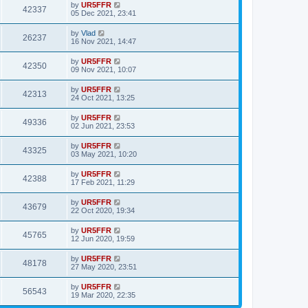
by
UR5FFR
42337
05 Dec 2021, 23:41
by
Vlad
26237
16 Nov 2021, 14:47
by
UR5FFR
42350
09 Nov 2021, 10:07
by
UR5FFR
42313
24 Oct 2021, 13:25
by
UR5FFR
49336
02 Jun 2021, 23:53
by
UR5FFR
43325
03 May 2021, 10:20
by
UR5FFR
42388
17 Feb 2021, 11:29
by
UR5FFR
43679
22 Oct 2020, 19:34
by
UR5FFR
45765
12 Jun 2020, 19:59
by
UR5FFR
48178
27 May 2020, 23:51
by
UR5FFR
56543
19 Mar 2020, 22:35