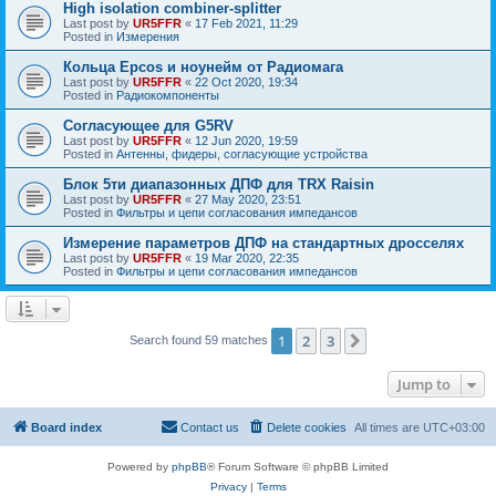
High isolation combiner-splitter
Last post by
UR5FFR
«
17 Feb 2021, 11:29
Posted in
Измерения
Кольца Epcos и ноунейм от Радиомага
Last post by
UR5FFR
«
22 Oct 2020, 19:34
Posted in
Радиокомпоненты
Согласующее для G5RV
Last post by
UR5FFR
«
12 Jun 2020, 19:59
Posted in
Антенны, фидеры, согласующие устройства
Блок 5ти диапазонных ДПФ для TRX Raisin
Last post by
UR5FFR
«
27 May 2020, 23:51
Posted in
Фильтры и цепи согласования импедансов
Измерение параметров ДПФ на стандартных дросселях
Last post by
UR5FFR
«
19 Mar 2020, 22:35
Posted in
Фильтры и цепи согласования импедансов
1
2
3
Next
Search found 59 matches
Jump to
Board index
Contact us
Delete cookies
All times are
UTC+03:00
Powered by
phpBB
® Forum Software © phpBB Limited
Privacy
|
Terms