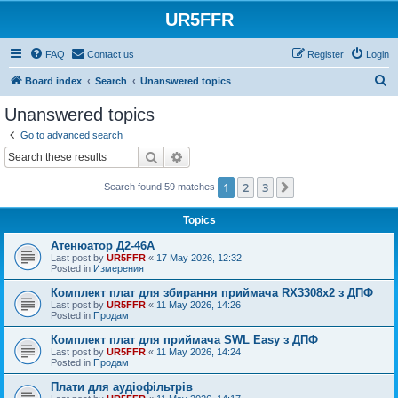
UR5FFR
FAQ
Contact us
Register
Login
S
Board index
Search
Unanswered topics
e
Unanswered topics
a
Go to advanced search
r
Search
Advanced search
c
1
2
3
Next
Search found 59 matches
h
Topics
Атенюатор Д2-46А
Last post by
UR5FFR
«
17 May 2026, 12:32
Posted in
Измерения
Комплект плат для збирання приймача RX3308x2 з ДПФ
Last post by
UR5FFR
«
11 May 2026, 14:26
Posted in
Продам
Комплект плат для приймача SWL Easy з ДПФ
Last post by
UR5FFR
«
11 May 2026, 14:24
Posted in
Продам
Плати для аудіофільтрів