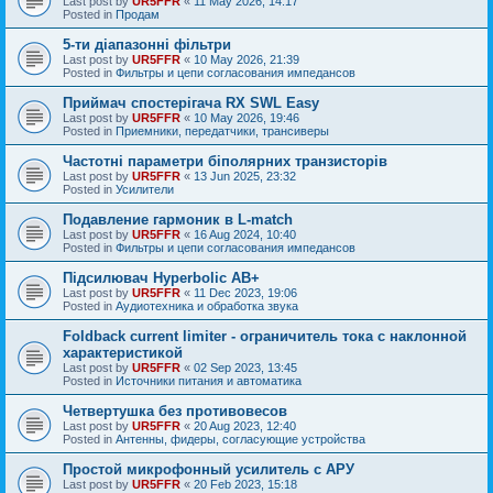
Last post by
UR5FFR
«
11 May 2026, 14:17
Posted in
Продам
5-ти діапазонні фільтри
Last post by
UR5FFR
«
10 May 2026, 21:39
Posted in
Фильтры и цепи согласования импедансов
Приймач спостерігача RX SWL Easy
Last post by
UR5FFR
«
10 May 2026, 19:46
Posted in
Приемники, передатчики, трансиверы
Частотні параметри біполярних транзисторів
Last post by
UR5FFR
«
13 Jun 2025, 23:32
Posted in
Усилители
Подавление гармоник в L-match
Last post by
UR5FFR
«
16 Aug 2024, 10:40
Posted in
Фильтры и цепи согласования импедансов
Підсилювач Hyperbolic AB+
Last post by
UR5FFR
«
11 Dec 2023, 19:06
Posted in
Аудиотехника и обработка звука
Foldback current limiter - ограничитель тока с наклонной
характеристикой
Last post by
UR5FFR
«
02 Sep 2023, 13:45
Posted in
Источники питания и автоматика
Четвертушка без противовесов
Last post by
UR5FFR
«
20 Aug 2023, 12:40
Posted in
Антенны, фидеры, согласующие устройства
Простой микрофонный усилитель с АРУ
Last post by
UR5FFR
«
20 Feb 2023, 15:18