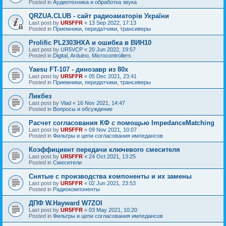
Posted in
Аудиотехника и обработка звука
QRZUA.CLUB - сайт радиоаматорів України
Last post by
UR5FFR
«
13 Sep 2022, 17:13
Posted in
Приемники, передатчики, трансиверы
Prolific PL2303HXA и ошибка в ВИН10
Last post by
UR5VCP
«
20 Jun 2022, 19:57
Posted in
Digital, Arduino, Microcontrollers
Yaesu FT-107 - динозавр из 80х
Last post by
UR5FFR
«
05 Dec 2021, 23:41
Posted in
Приемники, передатчики, трансиверы
Ликбез
Last post by
Vlad
«
16 Nov 2021, 14:47
Posted in
Вопросы и обсуждение
Расчет согласования КФ с помощью ImpedanceMatching
Last post by
UR5FFR
«
09 Nov 2021, 10:07
Posted in
Фильтры и цепи согласования импедансов
Коэффициент передачи ключевого смесителя
Last post by
UR5FFR
«
24 Oct 2021, 13:25
Posted in
Смесители
Снятые с производства компоненты и их замены
Last post by
UR5FFR
«
02 Jun 2021, 23:53
Posted in
Радиокомпоненты
ДПФ W.Hayward W7ZOI
Last post by
UR5FFR
«
03 May 2021, 10:20
Posted in
Фильтры и цепи согласования импедансов