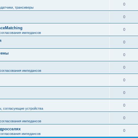
0
едатчики, трансиверы
0
ceMatching
0
 согласования импедансов
я
0
мены
0
0
 согласования импедансов
0
0
0
ы, согласующие устройства
0
 согласования импедансов
 дросселях
0
 согласования импедансов