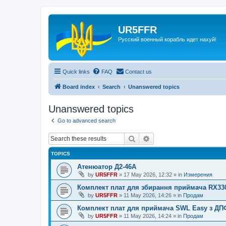
UR5FFR
Русский военный корабль идет нахуй!
Quick links
FAQ
Contact us
Board index
Search
Unanswered topics
Unanswered topics
Go to advanced search
Search
Advanced search
TOPICS
Атенюатор Д2-46А
by
UR5FFR
»
17 May 2026, 12:32
» in
Измерения
Комплект плат для збирання приймача RX33
by
UR5FFR
»
11 May 2026, 14:26
» in
Продам
Комплект плат для приймача SWL Easy з ДП
by
UR5FFR
»
11 May 2026, 14:24
» in
Продам