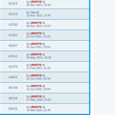
by
UR5FFR
42315
05 Dec 2021, 23:41
by
Vlad
26223
16 Nov 2021, 14:47
by
UR5FFR
42330
09 Nov 2021, 10:07
by
UR5FFR
42302
24 Oct 2021, 13:25
by
UR5FFR
49297
02 Jun 2021, 23:53
by
UR5FFR
43312
03 May 2021, 10:20
by
UR5FFR
42370
17 Feb 2021, 11:29
by
UR5FFR
43653
22 Oct 2020, 19:34
by
UR5FFR
45749
12 Jun 2020, 19:59
by
UR5FFR
48159
27 May 2020, 23:51
by
UR5FFR
56525
19 Mar 2020, 22:35