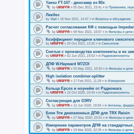
Yaesu FT-107 - динозавр из 80х
by
UR5FFR
»
05 Dec 2021, 23:41
» in
Приемники, пер
Ликбез
by
Vlad
»
16 Nov 2021, 14:47
» in
Вопросы и обсуждение
Расчет согласования КФ с помощью Impedan
by
UR5FFR
»
09 Nov 2021, 10:07
» in
Фильтры и цепи
Коэффициент передачи ключевого смесител
by
UR5FFR
»
24 Oct 2021, 13:25
» in
Смесители
Снятые с производства компоненты и их за
by
UR5FFR
»
02 Jun 2021, 23:53
» in
Радиокомпоненты
ДПФ W.Hayward W7ZOI
by
UR5FFR
»
03 May 2021, 10:20
» in
Фильтры и цепи
High isolation combiner-splitter
by
UR5FFR
»
17 Feb 2021, 11:29
» in
Измерения
Кольца Epcos и ноунейм от Радиомага
by
UR5FFR
»
22 Oct 2020, 19:34
» in
Радиокомпоненты
Согласующее для G5RV
by
UR5FFR
»
12 Jun 2020, 19:59
» in
Антенны, фидер
Блок 5ти диапазонных ДПФ для TRX Raisin
by
UR5FFR
»
27 May 2020, 23:51
» in
Фильтры и цепи
Измерение параметров ДПФ на стандартных
by
UR5FFR
»
19 Mar 2020, 22:35
» in
Фильтры и цепи