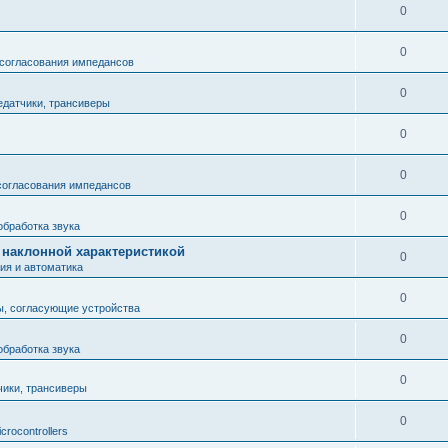
0
0
 согласования импедансов
0
едатчики, трансиверы
0
0
согласования импедансов
0
обработка звука
 с наклонной характеристикой
0
ия и автоматика
0
ы, согласующие устройства
0
обработка звука
0
чики, трансиверы
0
icrocontrollers