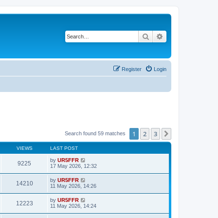
Search
Advanced search
Register
Login
1
2
3
Next
Search found 59 matches
VIEWS
LAST POST
by
UR5FFR
9225
17 May 2026, 12:32
by
UR5FFR
14210
11 May 2026, 14:26
by
UR5FFR
12223
11 May 2026, 14:24