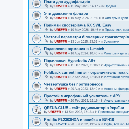
Плати для аудіофільтрів
by
UR5FFR
»
11 May 2026, 14:17
» in
Продам
5-ти діапазонні фільтри
by
UR5FFR
»
10 May 2026, 21:39
» in
Фильтры и цепи
Приймач спостерігача RX SWL Easy
by
UR5FFR
»
10 May 2026, 19:46
» in
Приемники, пер
Частотні параметри біполярних транзисторів
by
UR5FFR
»
13 Jun 2025, 23:32
» in
Усилители
Подавление гармоник в L-match
by
UR5FFR
»
16 Aug 2024, 10:40
» in
Фильтры и цепи 
Підсилювач Hyperbolic AB+
by
UR5FFR
»
11 Dec 2023, 19:06
» in
Аудиотехника и 
Foldback current limiter - ограничитель тока
by
UR5FFR
»
02 Sep 2023, 13:45
» in
Источники питан
Четвертушка без противовесов
by
UR5FFR
»
20 Aug 2023, 12:40
» in
Антенны, фидер
Простой микрофонный усилитель с АРУ
by
UR5FFR
»
20 Feb 2023, 15:18
» in
Аудиотехника и 
QRZUA.CLUB - сайт радиоаматорів України
by
UR5FFR
»
13 Sep 2022, 17:13
» in
Приемники, передат
Prolific PL2303HXA и ошибка в ВИН10
by
UR5VCP
»
20 Jun 2022, 19:57
» in
Digital, Arduino, M