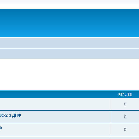
REPLIES
0
08x2 з ДПФ
0
Ф
0