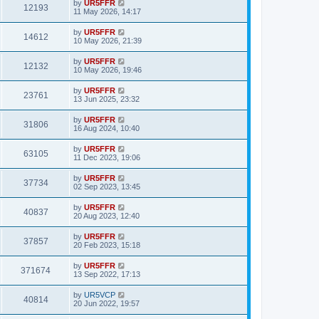
by
UR5FFR
12193
11 May 2026, 14:17
by
UR5FFR
14612
10 May 2026, 21:39
by
UR5FFR
12132
10 May 2026, 19:46
by
UR5FFR
23761
13 Jun 2025, 23:32
by
UR5FFR
31806
16 Aug 2024, 10:40
by
UR5FFR
63105
11 Dec 2023, 19:06
by
UR5FFR
37734
02 Sep 2023, 13:45
by
UR5FFR
40837
20 Aug 2023, 12:40
by
UR5FFR
37857
20 Feb 2023, 15:18
by
UR5FFR
371674
13 Sep 2022, 17:13
by
UR5VCP
40814
20 Jun 2022, 19:57