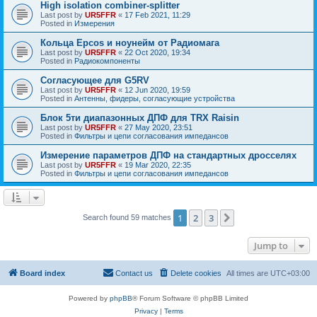
High isolation combiner-splitter
Last post by
UR5FFR
«
17 Feb 2021, 11:29
Posted in
Измерения
Кольца Epcos и ноунейм от Радиомага
Last post by
UR5FFR
«
22 Oct 2020, 19:34
Posted in
Радиокомпоненты
Согласующее для G5RV
Last post by
UR5FFR
«
12 Jun 2020, 19:59
Posted in
Антенны, фидеры, согласующие устройства
Блок 5ти диапазонных ДПФ для TRX Raisin
Last post by
UR5FFR
«
27 May 2020, 23:51
Posted in
Фильтры и цепи согласования импедансов
Измерение параметров ДПФ на стандартных дросселях
Last post by
UR5FFR
«
19 Mar 2020, 22:35
Posted in
Фильтры и цепи согласования импедансов
1
2
3
Next
Search found 59 matches
Jump to
Board index
Contact us
Delete cookies
All times are
UTC+03:00
Powered by
phpBB
® Forum Software © phpBB Limited
Privacy
|
Terms