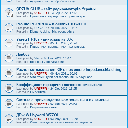
Posted in
Аудиотехника и обработка звука
QRZUA.CLUB - сайт радиоаматорів України
Last post by
UR5FFR
«
13 Sep 2022, 17:13
Posted in
Приемники, передатчики, трансиверы
Prolific PL2303HXA и ошибка в ВИН10
Last post by
UR5VCP
«
20 Jun 2022, 19:57
Posted in
Digital, Arduino, Microcontrollers
Yaesu FT-107 - динозавр из 80х
Last post by
UR5FFR
«
05 Dec 2021, 23:41
Posted in
Приемники, передатчики, трансиверы
Ликбез
Last post by
Vlad
«
16 Nov 2021, 14:47
Posted in
Вопросы и обсуждение
Расчет согласования КФ с помощью ImpedanceMatching
Last post by
UR5FFR
«
09 Nov 2021, 10:07
Posted in
Фильтры и цепи согласования импедансов
Коэффициент передачи ключевого смесителя
Last post by
UR5FFR
«
24 Oct 2021, 13:25
Posted in
Смесители
Снятые с производства компоненты и их замены
Last post by
UR5FFR
«
02 Jun 2021, 23:53
Posted in
Радиокомпоненты
ДПФ W.Hayward W7ZOI
Last post by
UR5FFR
«
03 May 2021, 10:20
Posted in
Фильтры и цепи согласования импедансов