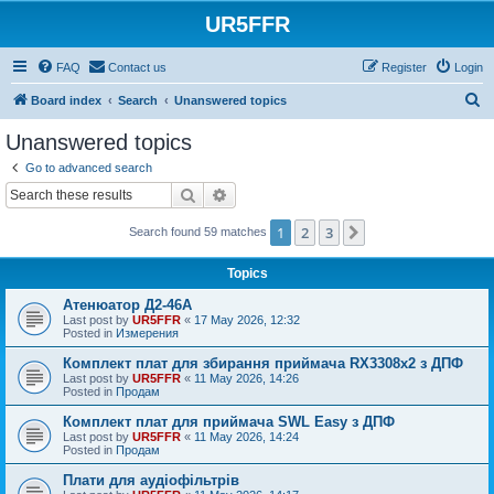
UR5FFR
FAQ
Contact us
Register
Login
S
Board index
Search
Unanswered topics
e
Unanswered topics
a
Go to advanced search
r
Search
Advanced search
c
1
2
3
Next
Search found 59 matches
h
Topics
Атенюатор Д2-46А
Last post by
UR5FFR
«
17 May 2026, 12:32
Posted in
Измерения
Комплект плат для збирання приймача RX3308x2 з ДПФ
Last post by
UR5FFR
«
11 May 2026, 14:26
Posted in
Продам
Комплект плат для приймача SWL Easy з ДПФ
Last post by
UR5FFR
«
11 May 2026, 14:24
Posted in
Продам
Плати для аудіофільтрів