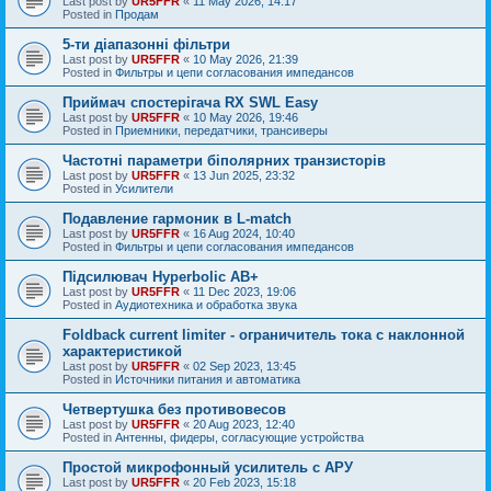
Last post by
UR5FFR
«
11 May 2026, 14:17
Posted in
Продам
5-ти діапазонні фільтри
Last post by
UR5FFR
«
10 May 2026, 21:39
Posted in
Фильтры и цепи согласования импедансов
Приймач спостерігача RX SWL Easy
Last post by
UR5FFR
«
10 May 2026, 19:46
Posted in
Приемники, передатчики, трансиверы
Частотні параметри біполярних транзисторів
Last post by
UR5FFR
«
13 Jun 2025, 23:32
Posted in
Усилители
Подавление гармоник в L-match
Last post by
UR5FFR
«
16 Aug 2024, 10:40
Posted in
Фильтры и цепи согласования импедансов
Підсилювач Hyperbolic AB+
Last post by
UR5FFR
«
11 Dec 2023, 19:06
Posted in
Аудиотехника и обработка звука
Foldback current limiter - ограничитель тока с наклонной
характеристикой
Last post by
UR5FFR
«
02 Sep 2023, 13:45
Posted in
Источники питания и автоматика
Четвертушка без противовесов
Last post by
UR5FFR
«
20 Aug 2023, 12:40
Posted in
Антенны, фидеры, согласующие устройства
Простой микрофонный усилитель с АРУ
Last post by
UR5FFR
«
20 Feb 2023, 15:18